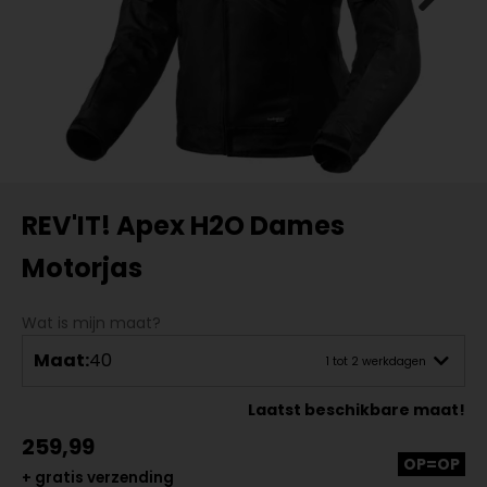
REV'IT! Apex H2O Dames
Motorjas
Wat is mijn maat?
Maat:
40
1 tot 2 werkdagen
Laatst beschikbare maat!
259,99
OP=OP
+ gratis verzending