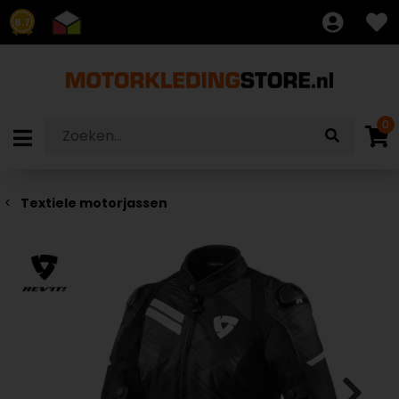
8.7
0
Textiele motorjassen