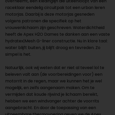
overneemt, een kledinglijn die uiteenloopt van een
raceklaar eendelig circuitpak tot een urban leren
motorjas. Daarbij is deze motorjas gesneden
volgens patronen die specifiek op het
vrouwenlichaam zijn geschreven. Waterdichtheid
heeft de Apex H2O Dames te danken aan een vaste
hydratex|Mesh G-liner constructie. Nu in klare taal:
water blijft buiten, jij blijft droog en tevreden. Zo
simpel is het.
Natuurlijk, ook wij weten dat er niet al teveel lol te
beleven valt aan (de voorbereidingen voor) een
motorrit in de regen, maar we kunnen het je wel
mogelijk, en zelfs aangenaam maken. Om te
vermijden dat koude rijwind je lichaam bereikt,
hebben we een windvanger achter de voorrits
aangebracht. En door de toepassing van een
uitneembare thermovoering geven we de Apex