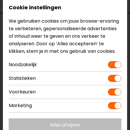
Kleur
Zwart-Antraciet
Cookie instellingen
We gebruiken cookies om jouw browse-ervaring
Voorraad
te verbeteren, gepersonaliseerde advertenties
of inhoud weer te geven en ons verkeer te
analyseren. Door op ‘Alles accepteren’ te
Maat:
40
klikken, stem je in met ons gebruik van cookies.
Laatst beschikbare maat!
Noodzakelijk
Vestiging Apeldoorn
Statistieken
Niet op voorraad
Vestiging Breda
Voorkeuren
Niet op voorraad
Marketing
Vestiging Capelle a/d IJssel
Beperkte voorraad
Vestiging Eindhoven
Alles afwijzen