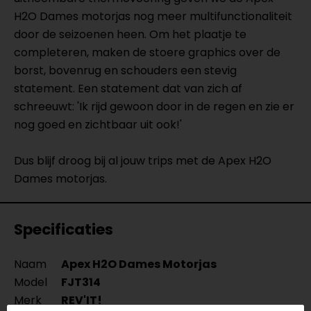
H2O Dames motorjas nog meer multifunctionaliteit
door de seizoenen heen. Om het plaatje te
completeren, maken de stoere graphics over de
borst, bovenrug en schouders een stevig
statement. Een statement dat van zich af
schreeuwt: 'Ik rijd gewoon door in de regen en zie er
nog goed en zichtbaar uit ook!'
Dus blijf droog bij al jouw trips met de Apex H2O
Dames motorjas.
Specificaties
Naam
Apex H2O Dames Motorjas
Model
FJT314
Merk
REV'IT!