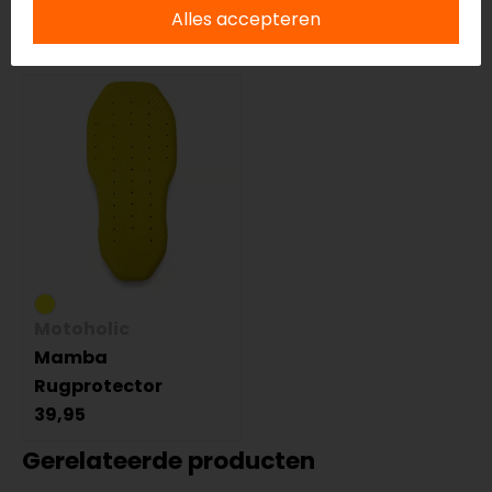
Alles accepteren
Accessoires
Motoholic
Mamba
Rugprotector
39,95
Gerelateerde producten