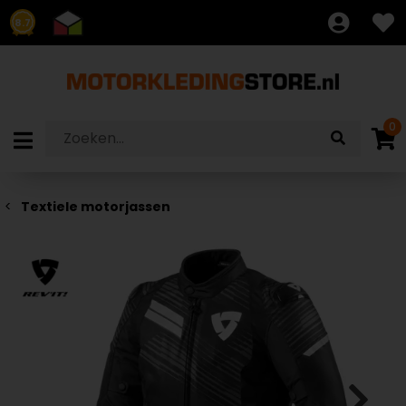
8.7
0
Textiele motorjassen