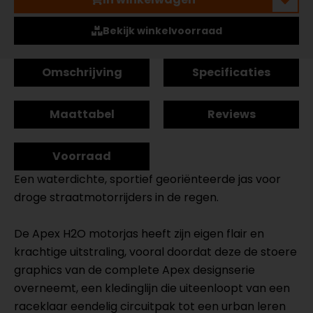
Bekijk winkelvoorraad
Omschrijving
Specificaties
Maattabel
Reviews
Voorraad
Een waterdichte, sportief georiënteerde jas voor
droge straatmotorrijders in de regen.
De Apex H2O motorjas heeft zijn eigen flair en
krachtige uitstraling, vooral doordat deze de stoere
graphics van de complete Apex designserie
overneemt, een kledinglijn die uiteenloopt van een
raceklaar eendelig circuitpak tot een urban leren