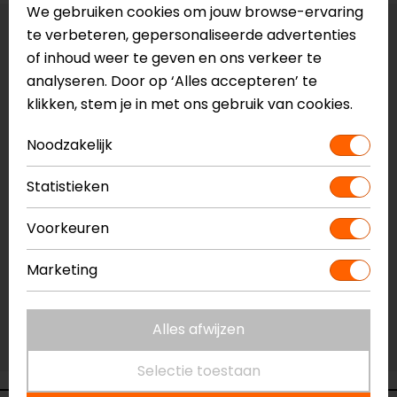
We gebruiken cookies om jouw browse-ervaring
te verbeteren, gepersonaliseerde advertenties
Maat:
S
of inhoud weer te geven en ons verkeer te
analyseren. Door op ‘Alles accepteren’ te
Laatst beschikbare maat!
klikken, stem je in met ons gebruik van cookies.
Vestiging Apeldoorn
Niet op voorraad
Noodzakelijk
Vestiging Breda
Statistieken
Niet op voorraad
Vestiging Capelle a/d IJssel
Voorkeuren
Beperkte voorraad
Marketing
Vestiging Eindhoven
Niet op voorraad
Vestiging Vianen
Alles afwijzen
Niet op voorraad
Selectie toestaan