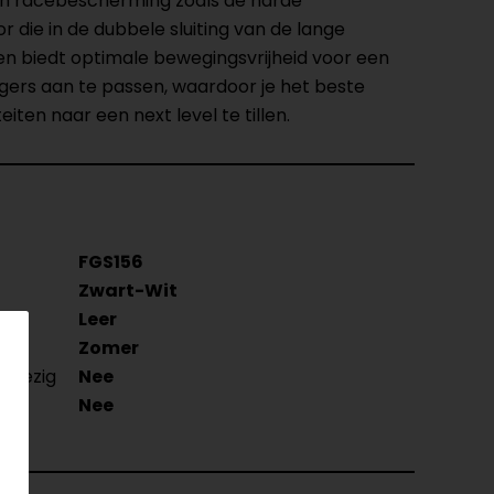
en racebescherming zoals de harde
 die in de dubbele sluiting van de lange
 en biedt optimale bewegingsvrijheid voor een
gers aan te passen, waardoor je het beste
ten naar een next level te tillen.
FGS156
Zwart-Wit
Leer
Zomer
nwezig
Nee
Nee