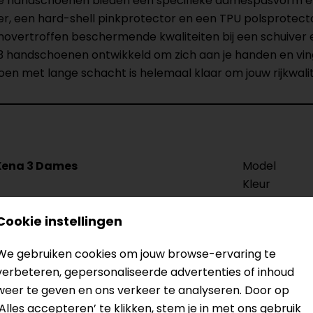
eze handschoenen bieden een specifieke damespasvorm 
r, een hard-shell pinkprotector en een TPU polsprotector
t onovertroffen beschermende kwaliteiten bij een schuiver
 3 handschoenen ontwikkeld om zich aan je handen en vin
n met lange schacht is helemaal klaar om jouw rijkwalitei
ena 3 Dames
Model
Kleur
Materiaal
Seizoen
Cookie instellingen
Touch tip aa
We gebruiken cookies om jouw browse-ervaring te
Vizier wisser
verbeteren, gepersonaliseerde advertenties of inhoud
weer te geven en ons verkeer te analyseren. Door op
‘Alles accepteren’ te klikken, stem je in met ons gebruik