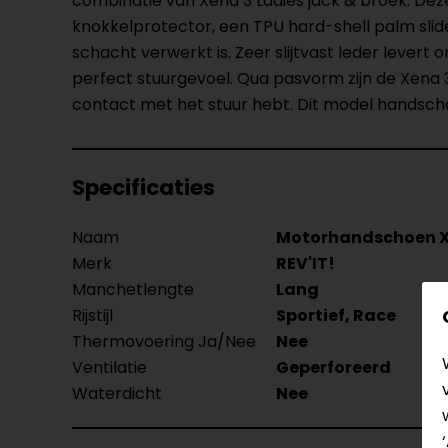
combinatie van Xena 3 Ladies jack & broek. D
knokkelprotector, een TPU hard-shell palm slide
schacht verwerkt is. Zeer slijtvast leder lever
perfect stuurgevoel. Qua pasvorm zijn de Xena
contact met het stuur hebt. Dit model handschoe
Specificaties
Naam
Motorhandschoen X
Merk
REV'IT!
Manchetlengte
Lang
Rijstijl
Sportief, Race
Thermovoering Ja/Nee
Nee
Ventilatie
Geperforeerd
Waterdicht
Nee