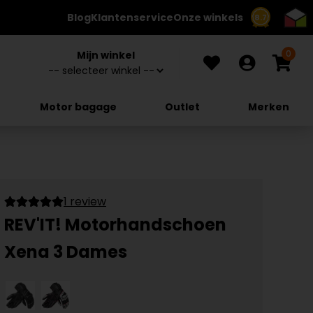
Blog
Klantenservice
Onze winkels
8.7
0
Mijn winkel
Motor bagage
Outlet
Merken
1 review
REV'IT! Motorhandschoen
Xena 3 Dames