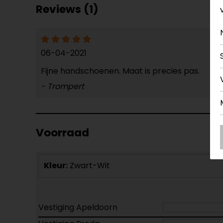
Reviews (1)
06-04-2021
Fijne handschoenen. Maat is precies pas.
- Trompert
Voorraad
Kleur:
Zwart-Wit
Vestiging Apeldoorn