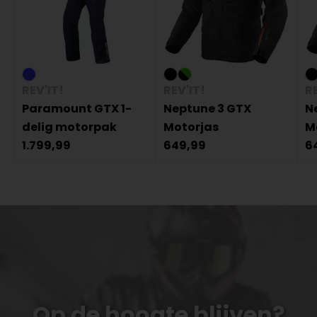
REV'IT!
REV'IT!
RE
Paramount GTX 1-
Neptune 3 GTX
N
delig motorpak
Motorjas
M
1.799,99
649,99
6
Op de hoogte blijven?