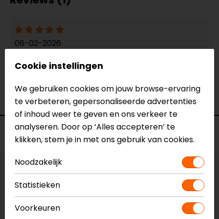
06-02-2026
Draagt goed, goede pasvorm en houdt je hoofd
Cookie instellingen
warm en je helm schoon !!!
- Mulder
We gebruiken cookies om jouw browse-ervaring
te verbeteren, gepersonaliseerde advertenties
of inhoud weer te geven en ons verkeer te
analyseren. Door op ‘Alles accepteren’ te
Voorraad
klikken, stem je in met ons gebruik van cookies.
Noodzakelijk
Maat:
S
Statistieken
Vestiging Apeldoorn
Voorkeuren
Gemiddelde voorraad