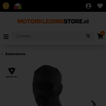
8.7
0
Balaclavas