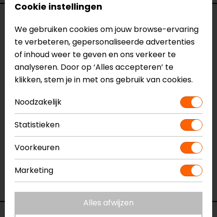
Cookie instellingen
Specificaties
We gebruiken cookies om jouw browse-ervaring
te verbeteren, gepersonaliseerde advertenties
Naam
Lewis Selvedge TF
of inhoud weer te geven en ons verkeer te
Motorjeans
analyseren. Door op ‘Alles accepteren’ te
Model
148230
klikken, stem je in met ons gebruik van cookies.
Merk
REV'IT!
Kleur
Donkerblauw
Noodzakelijk
Aanritsbaar
Niet aanritsbaar
Certificeringsklasse
AA
Statistieken
Materiaal
denim
Rijstijl
Urban
Voorkeuren
Seizoen
Zomer
Marketing
Ventilatie
Luchtdoorlatend textiel
Pasvorm
Tapered fit
Alles afwijzen