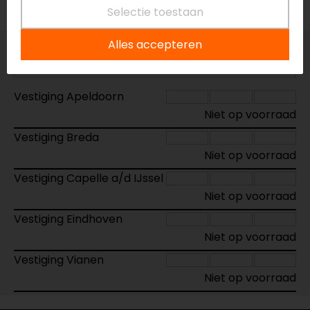
Voorraad
Selectie toestaan
Alles accepteren
Maat:
W28-L34
Vestiging Apeldoorn
Niet op voorraad
Vestiging Breda
Niet op voorraad
Vestiging Capelle a/d IJssel
Niet op voorraad
Vestiging Eindhoven
Niet op voorraad
Vestiging Vianen
Niet op voorraad