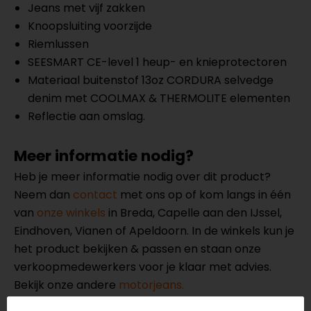
Jeans met vijf zakken
Knoopsluiting voorzijde
Riemlussen
SEESMART CE-level 1 heup- en knieprotectoren
Materiaal buitenstof 13oz CORDURA selvedge
denim met COOLMAX & THERMOLITE elementen
Reflectie aan omslag.
Meer informatie nodig?
Heb je meer informatie nodig over dit product?
Neem dan
contact
met ons op of kom langs in één
van
onze winkels
in Breda, Capelle aan den IJssel,
Eindhoven, Vianen of Apeldoorn. In de winkels kun je
het product bekijken & passen en staan onze
verkoopmedewerkers voor je klaar met advies.
Bekijk onze andere
motorjeans.