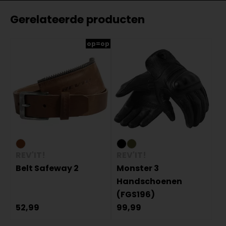
Gerelateerde producten
op=op
REV'IT!
REV'IT!
Belt Safeway 2
Monster 3
Handschoenen
(FGS196)
52,99
99,99