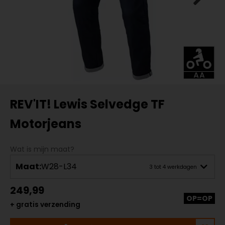
REV'IT! Lewis Selvedge TF
Motorjeans
Wat is mijn maat?
Maat:
W28-L34
3 tot 4 werkdagen
249,99
OP=OP
+ gratis verzending