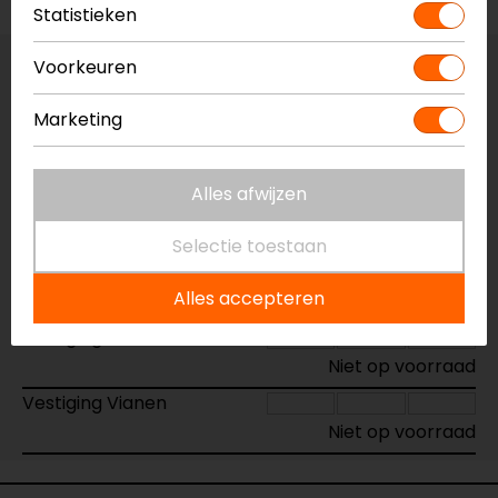
Statistieken
Voorkeuren
Maat:
M
Marketing
Vestiging Apeldoorn
Niet op voorraad
Alles afwijzen
Vestiging Breda
Niet op voorraad
Selectie toestaan
Vestiging Capelle a/d IJssel
Alles accepteren
Niet op voorraad
Vestiging Eindhoven
Niet op voorraad
Vestiging Vianen
Niet op voorraad