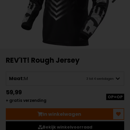
REV'IT! Rough Jersey
Maat:
M
3 tot 4 werkdagen
59,99
OP=OP
+ gratis verzending
In winkelwagen
Bekijk winkelvoorraad