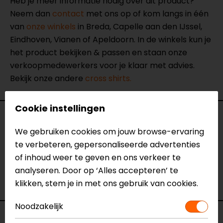
Heb je meer informatie nodig over dit product?
Neem dan
contact
met ons op of kom langs in één
van
onze winkels
in Breda, Capelle aan den IJssel,
Eindhoven, Vianen of Apeldoorn. In de winkels kun je
het product bekijken & passen en staan onze
verkoopmedewerkers voor je klaar met advies.
Bekijk onze andere
cross shirts.
Cookie instellingen
Specificaties
We gebruiken cookies om jouw browse-ervaring
te verbeteren, gepersonaliseerde advertenties
Naam
Rough Jersey
of inhoud weer te geven en ons verkeer te
Model
FSO021
analyseren. Door op ‘Alles accepteren’ te
Merk
REV'IT!
klikken, stem je in met ons gebruik van cookies.
Kleur
Zwart-Wit
Noodzakelijk
Voorraad