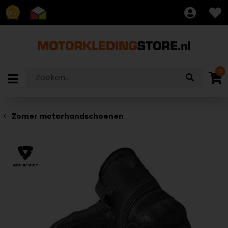
8.7
0
Zomer motorhandschoenen