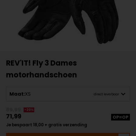
REV'IT! Fly 3 Dames
motorhandschoen
Maat:
XS
direct leverbaar
89,99
-20%
71,99
OP=OP
Je bespaart 18,00 + gratis verzending