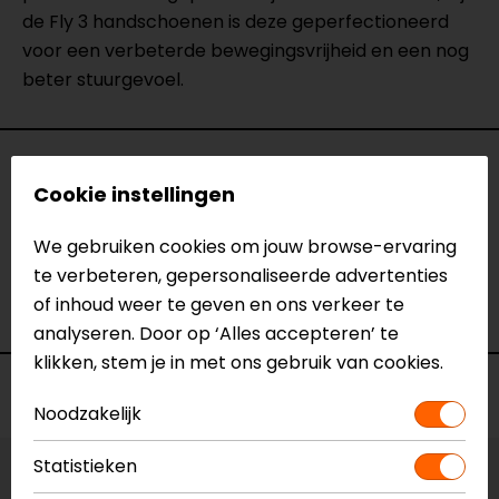
de Fly 3 handschoenen is deze geperfectioneerd
voor een verbeterde bewegingsvrijheid en een nog
beter stuurgevoel.
Specificaties
Cookie instellingen
Naam
Fly 3 Dames motorhandschoen
We gebruiken cookies om jouw browse-ervaring
Model
FGS160
te verbeteren, gepersonaliseerde advertenties
Merk
REV'IT!
of inhoud weer te geven en ons verkeer te
Kleur
Zwart
analyseren. Door op ‘Alles accepteren’ te
klikken, stem je in met ons gebruik van cookies.
Voorraad
Noodzakelijk
Statistieken
Maat:
XS