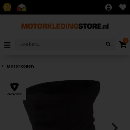
8.7
0
Motorkollen