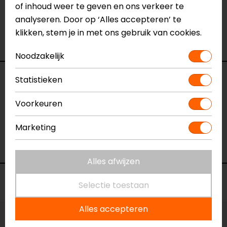
of inhoud weer te geven en ons verkeer te
het product bekijken & passen en staan onze
analyseren. Door op ‘Alles accepteren’ te
verkoopmedewerkers voor je klaar met advies.
klikken, stem je in met ons gebruik van cookies.
Bekijk ook onze
andere motorkollen.
Noodzakelijk
Specificaties
Statistieken
Voorkeuren
Naam
Fanatic Motorkol
Model
141455
Marketing
Merk
REV'IT!
Kleur
Zwart
Alles afwijzen
Voorraad
Selectie toestaan
Alles accepteren
Vestiging Apeldoorn