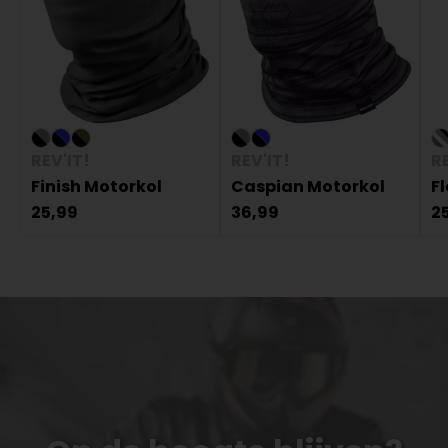
REV'IT!
REV'IT!
RE
Finish Motorkol
Caspian Motorkol
F
25,99
36,99
2