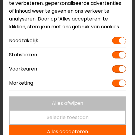
te verbeteren, gepersonaliseerde advertenties
behoorlijk wat rek in dus voor en langer slanker
of inhoud weer te geven en ons verkeer te
iemand als ik echt perfect
analyseren. Door op ‘Alles accepteren’ te
- Anoniem
klikken, stem je in met ons gebruik van cookies.
Noodzakelijk
18-01-2021
Statistieken
Super fijn pak
Voorkeuren
- Anoniem
Marketing
29-12-2020
Alles afwijzen
Snelle levering en super fijne onderkleding..past
perfect.
Selectie toestaan
- Anoniem
Alles accepteren