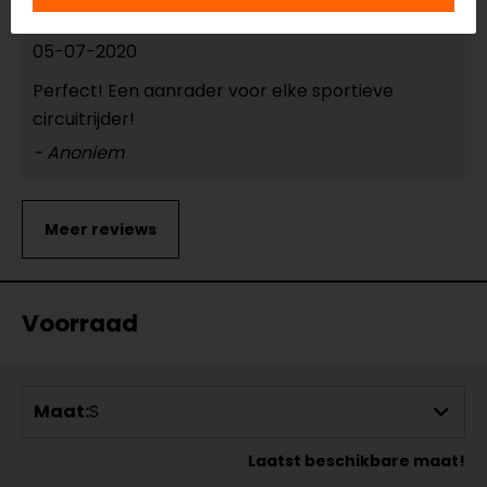
05-07-2020
Perfect! Een aanrader voor elke sportieve
circuitrijder!
- Anoniem
Voorraad
Maat:
S
Laatst beschikbare maat!