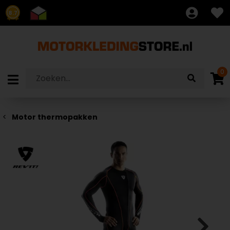
8.7
0
Motor thermopakken