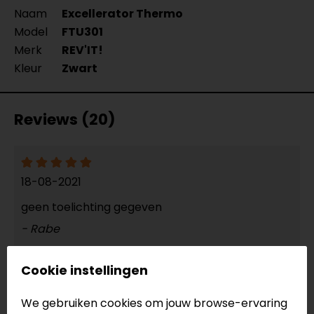
Naam
Excellerator Thermo
Model
FTU301
Merk
REV'IT!
Kleur
Zwart
Reviews (20)
18-08-2021
geen toelichting gegeven
- Rabe
Cookie instellingen
10-05-2021
We gebruiken cookies om jouw browse-ervaring
Past perfect en voldoet aan alle belofte, er zit