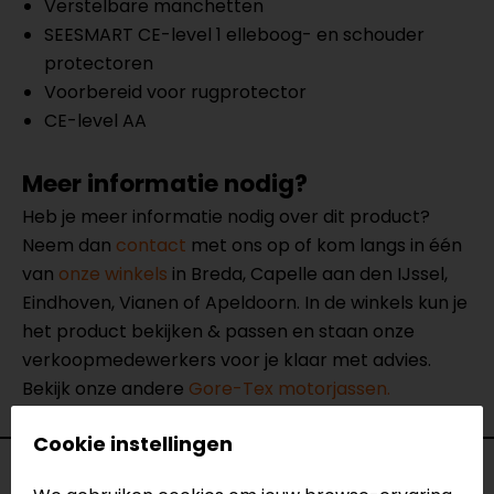
Verstelbare manchetten
SEESMART CE-level 1 elleboog- en schouder
protectoren
Voorbereid voor rugprotector
CE-level AA
Meer informatie nodig?
Heb je meer informatie nodig over dit product?
Neem dan
contact
met ons op of kom langs in één
van
onze winkels
in Breda, Capelle aan den IJssel,
Eindhoven, Vianen of Apeldoorn. In de winkels kun je
het product bekijken & passen en staan onze
verkoopmedewerkers voor je klaar met advies.
Bekijk onze andere
Gore-Tex motorjassen.
Cookie instellingen
Specificaties