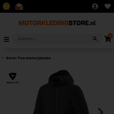
8.7
0
Gore-Tex motorjassen