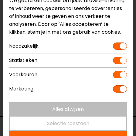
We gebruiken cookies om jouw browse-ervaring
te verbeteren, gepersonaliseerde advertenties
Naam
Domain GTX Motorjas
of inhoud weer te geven en ons verkeer te
Model
FJT371
analyseren. Door op ‘Alles accepteren’ te
Merk
REV'IT!
klikken, stem je in met ons gebruik van cookies.
Kleur
Zwart
Aanritsbaar
Niet aanritsbaar
Noodzakelijk
Certificeringsklasse
AA
Materiaal
Textiel
Statistieken
Membraan
Gelamineerd
Rijstijl
Voorkeuren
Urban
Seizoen
Winter, Mid-season
Marketing
Ventilatie
Niet geventileerd
Waterdicht
Ja
Thermovoering
Lange mouwen thermo
Alles afwijzen
Selectie toestaan
Voorraad