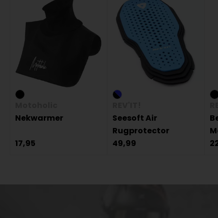
Motoholic
REV'IT!
RE
Nekwarmer
Seesoft Air
B
Rugprotector
M
17,95
49,99
2