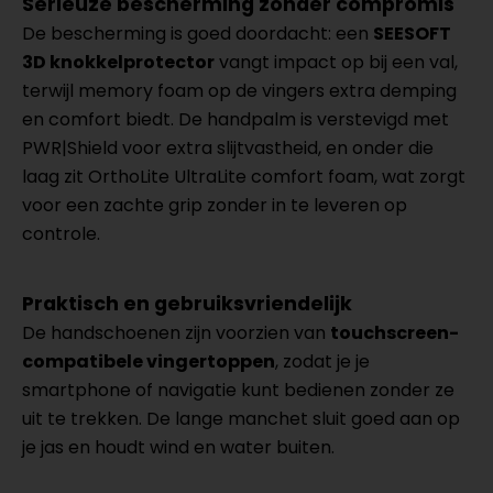
Serieuze bescherming zonder compromis
De bescherming is goed doordacht: een
SEESOFT
3D knokkelprotector
vangt impact op bij een val,
terwijl memory foam op de vingers extra demping
en comfort biedt. De handpalm is verstevigd met
PWR|Shield voor extra slijtvastheid, en onder die
laag zit OrthoLite UltraLite comfort foam, wat zorgt
voor een zachte grip zonder in te leveren op
controle.
Praktisch en gebruiksvriendelijk
De handschoenen zijn voorzien van
touchscreen-
compatibele vingertoppen
, zodat je je
smartphone of navigatie kunt bedienen zonder ze
uit te trekken. De lange manchet sluit goed aan op
je jas en houdt wind en water buiten.