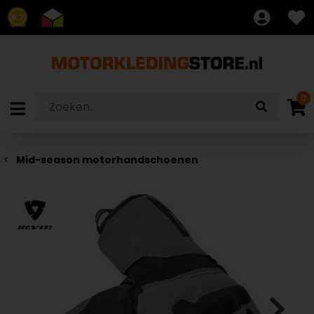
8.7
0
Mid-season motorhandschoenen