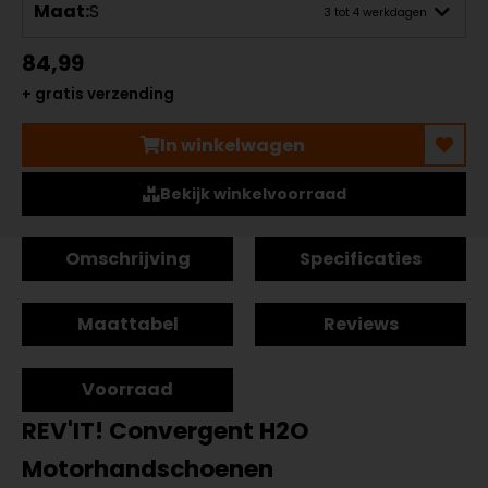
Maat:
S
3 tot 4 werkdagen
84,99
+ gratis verzending
In winkelwagen
Bekijk winkelvoorraad
Omschrijving
Specificaties
Maattabel
Reviews
Voorraad
REV'IT! Convergent H2O
Motorhandschoenen