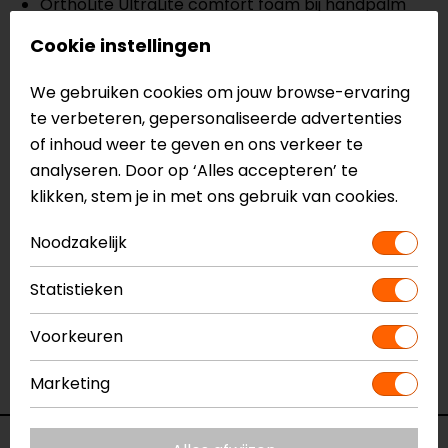
OrthoLite UltraLite comfort foam bij handpalm
Hydratex|Z-liner
Cookie instellingen
Touchscreen vingertoppen
Lange manchet
We gebruiken cookies om jouw browse-ervaring
CE EN 13594, 1 KP
te verbeteren, gepersonaliseerde advertenties
of inhoud weer te geven en ons verkeer te
Meer informatie nodig?
analyseren. Door op ‘Alles accepteren’ te
Heb je meer informatie nodig over dit product?
klikken, stem je in met ons gebruik van cookies.
Neem dan
contact
met ons op of kom langs in één
van
onze winkels
in Breda, Capelle aan den IJssel,
Noodzakelijk
Eindhoven, Vianen of Apeldoorn. In de winkels kun je
Statistieken
het product bekijken & passen en staan onze
verkoopmedewerkers voor je klaar met advies.
Voorkeuren
Bekijk onze andere
mid-season
motorhandschoenen.
Marketing