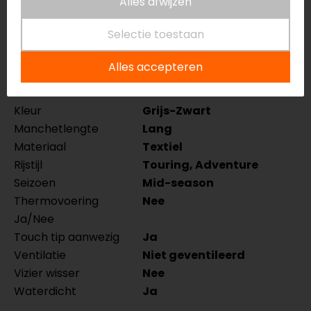
Specificaties
Alles afwijzen
Selectie toestaan
Naam
Convergent H2O
Motorhandschoenen
Alles accepteren
Model
154214
Merk
REV'IT!
Kleur
Grijs-Zwart
Manchetlengte
Lang
Materiaal
Textiel
Rijstijl
Touring, Adventure
Seizoen
Mid-season
Thermovoering
Nee
Ja/Nee
Touch tip aanwezig
Ja
Ventilatie
Niet geventileerd
Vizier wisser
Nee
Waterdicht
Ja