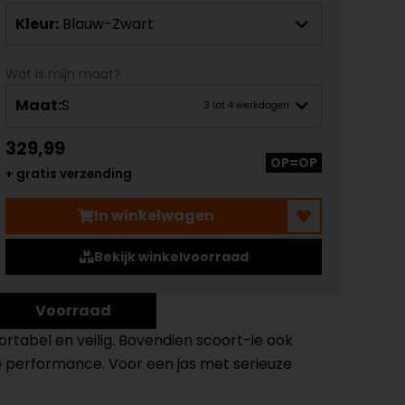
Kleur:
Blauw-Zwart
Wat is mijn maat?
Maat:
S
3 tot 4 werkdagen
329,99
OP=OP
+ gratis verzending
In winkelwagen
Bekijk winkelvoorraad
Voorraad
mfortabel en veilig. Bovendien scoort-ie ook
le performance. Voor een jas met serieuze