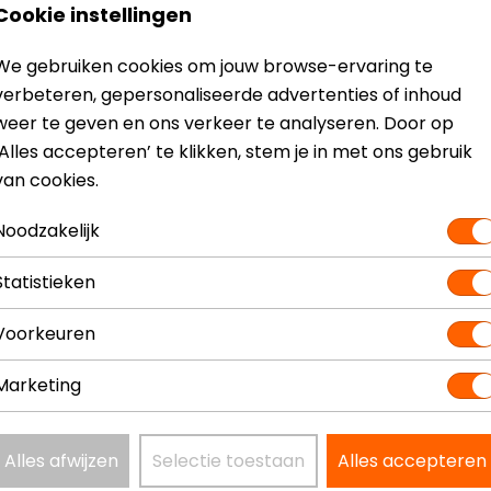
Cookie instellingen
 mouwen en een fijne binnenvoering. Tevens snel geleverd!
We gebruiken cookies om jouw browse-ervaring te
verbeteren, gepersonaliseerde advertenties of inhoud
weer te geven en ons verkeer te analyseren. Door op
‘Alles accepteren’ te klikken, stem je in met ons gebruik
van cookies.
Noodzakelijk
Maat:
S
Statistieken
Voorkeuren
Marketing
Alles afwijzen
Selectie toestaan
Alles accepteren