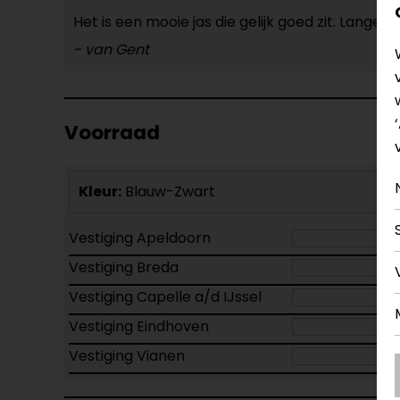
Het is een mooie jas die gelijk goed zit. Lange
- van Gent
Voorraad
Kleur:
Blauw-Zwart
Vestiging Apeldoorn
Vestiging Breda
Vestiging Capelle a/d IJssel
Vestiging Eindhoven
Vestiging Vianen