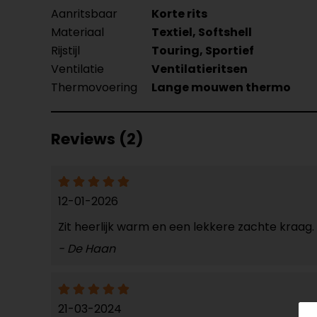
Aanritsbaar
Korte rits
Materiaal
Textiel, Softshell
Rijstijl
Touring, Sportief
Ventilatie
Ventilatieritsen
Thermovoering
Lange mouwen thermo
Reviews (2)
12-01-2026
Zit heerlijk warm en een lekkere zachte kraa
- De Haan
21-03-2024