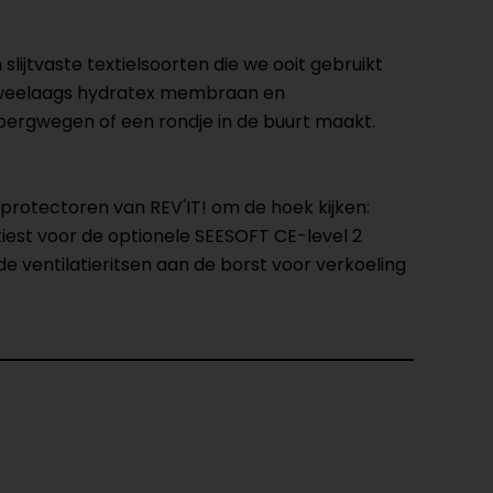
ijtvaste textielsoorten die we ooit gebruikt
 tweelaags hydratex membraan en
p bergwegen of een rondje in de buurt maakt.
sprotectoren van REV'IT! om de hoek kijken:
iest voor de optionele SEESOFT CE-level 2
e ventilatieritsen aan de borst voor verkoeling