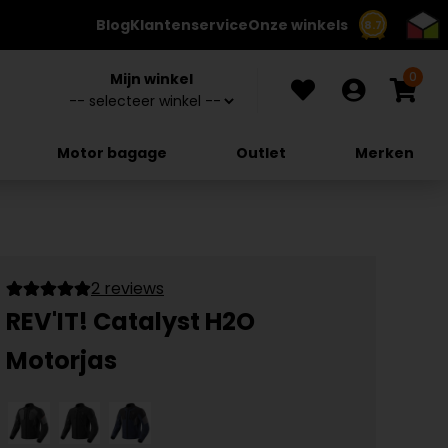
Blog
Klantenservice
Onze winkels
8.7
0
Mijn winkel
Motor bagage
Outlet
Merken
2 reviews
REV'IT! Catalyst H2O
Motorjas