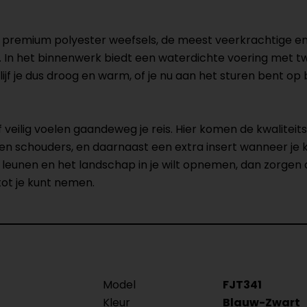
remium polyester weefsels, de meest veerkrachtige en sl
s. In het binnenwerk biedt een waterdichte voering met
blijf je dus droog en warm, of je nu aan het sturen bent o
f veilig voelen gaandeweg je reis. Hier komen de kwaliteit
n schouders, en daarnaast een extra insert wanneer je k
 leunen en het landschap in je wilt opnemen, dan zorgen d
tot je kunt nemen.
Model
FJT341
Kleur
Blauw-Zwart