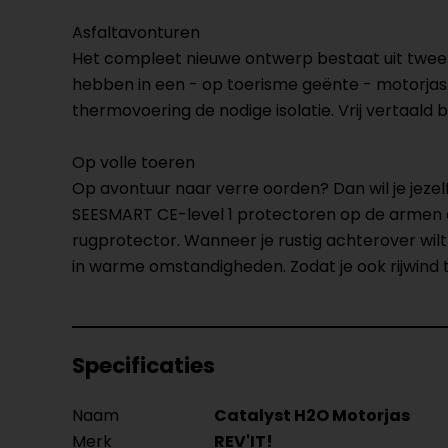
Asfaltavonturen
Het compleet nieuwe ontwerp bestaat uit twee p
hebben in een - op toerisme geënte - motorja
thermovoering de nodige isolatie. Vrij vertaald 
Op volle toeren
Op avontuur naar verre oorden? Dan wil je jezel
SEESMART CE-level 1 protectoren op de armen e
rugprotector. Wanneer je rustig achterover wilt
in warme omstandigheden. Zodat je ook rijwind 
Specificaties
Naam
Catalyst H2O Motorjas
Merk
REV'IT!