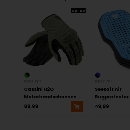
op=op
REV'IT!
REV'IT!
Cassini H2O
Seesoft Air
Motorhandschoenen
Rugprotector
89,99
49,99