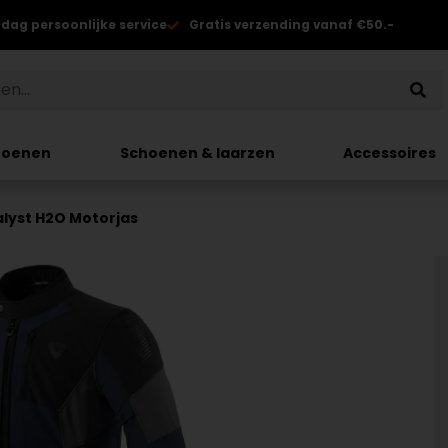
 dag persoonlijke service
Gratis verzending vanaf €50.-
hoenen
Schoenen & laarzen
Accessoires
alyst H2O Motorjas