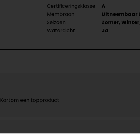
Certificeringsklasse
A
Membraan
Uitneembaar 
Seizoen
Zomer, Winter
Waterdicht
Ja
g. Kortom een topproduct