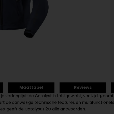
Maattabel
Reviews
e verlanglijst: de Catalyst is lichtgewicht, veelzijdig, co
tueert de aanwezige technische features en multifunctione
ies, geeft de Catalyst H2O alle antwoorden.