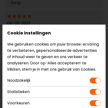
- Dung
04-05-2023
Werkt top! Leren jas toch aan te sluiten op mijn
Cookie instellingen
spijkerbroek.
We gebruiken cookies om jouw browse-ervaring
- Roelofs
te verbeteren, gepersonaliseerde advertenties
of inhoud weer te geven en ons verkeer te
analyseren. Door op ‘Alles accepteren’ te
16-03-2023
klikken, stem je in met ons gebruik van cookies.
Past perfect. Goeie lengte en kleur zoals
Noodzakelijk
afbeelding.
- De Bie
Statistieken
Voorkeuren