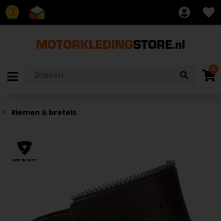
8.7
0
Riemen & bretels