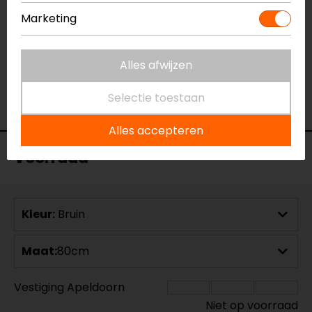
05-01-2021
Marketing
geen toelichting gegeven
- Belot
Alles afwijzen
Selectie toestaan
Alles accepteren
Voorraad
Kleur:
Bruin
Maat:
80cm
Vestiging Apeldoorn
Niet op voorraad