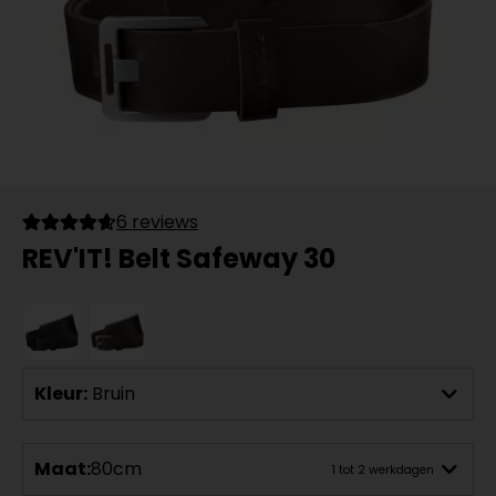
6 reviews
REV'IT! Belt Safeway 30
Kleur:
Bruin
Maat:
80cm
1 tot 2 werkdagen