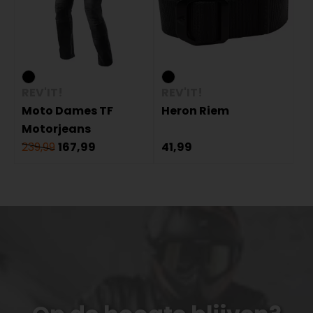
REV'IT!
REV'IT!
Moto Dames TF
Heron Riem
Motorjeans
239,99
167,99
41,99