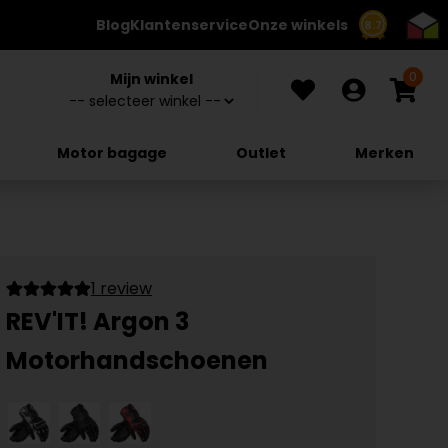
Blog
Klantenservice
Onze winkels
8.7
0
Mijn winkel
Motor bagage
Outlet
Merken
1 review
REV'IT! Argon 3
Motorhandschoenen