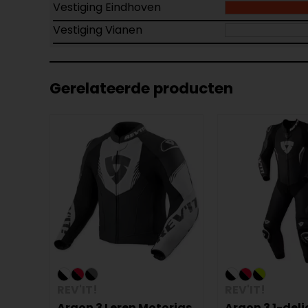
Vestiging Eindhoven
Vestiging Vianen
Gerelateerde producten
REV'IT!
REV'IT!
Argon 3 Leren Motorjas
Argon 3 1-deli