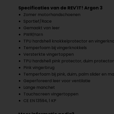
Specificaties van de REV'IT! Argon 3
Zomer motorhandschoenen
Sportief/Race
Gemaakt van leer
PWR|Yarn
TPU hardshell knokkelprotector en vingerkn
Temperfoam bij vingerknokkels
Versterkte vingertoppen
TPU hardshell pink protector, duim protect
Pink vingerbrug
Temperfoam bij pink, duim, palm slider en m
Geperforeerd leer voor ventilatie
Lange manchet
Touchscreen vingertoppen
CE EN 13594, 1 KP