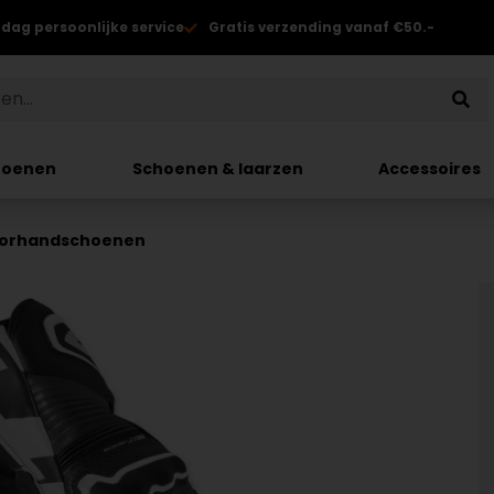
 dag persoonlijke service
Gratis verzending vanaf €50.-
hoenen
Schoenen & laarzen
Accessoires
otorhandschoenen