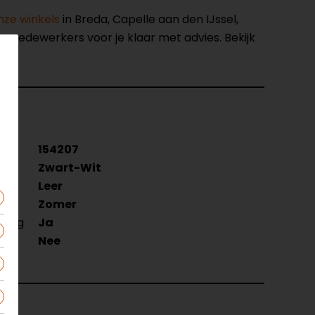
nze winkels
in Breda, Capelle aan den IJssel,
opmedewerkers voor je klaar met advies. Bekijk
154207
Zwart-Wit
Leer
Zomer
wezig
Ja
Nee