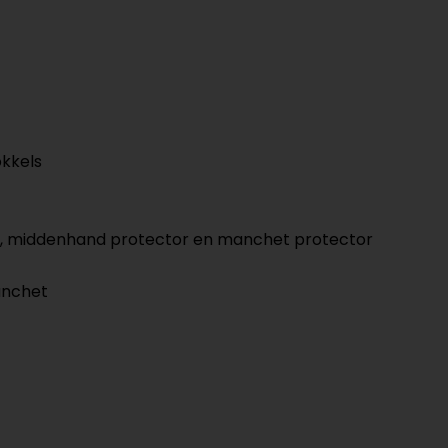
okkels
or, middenhand protector en manchet protector
anchet