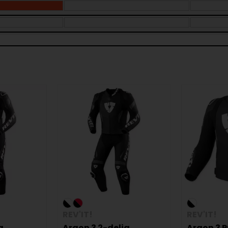
REV'IT!
REV'IT!
g
Argon 3 2-delig
Argon 3 P