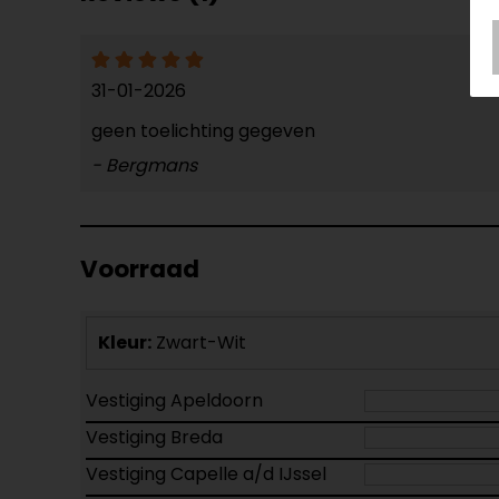
31-01-2026
geen toelichting gegeven
- Bergmans
Voorraad
Kleur:
Zwart-Wit
Vestiging Apeldoorn
Vestiging Breda
Vestiging Capelle a/d IJssel