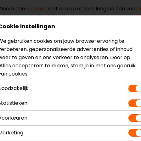
? Neem dan
contact
met ons op of kom langs in één van
o
kun je het product bekijken & passen en staan onze verko
Cookie instellingen
We gebruiken cookies om jouw browse-ervaring te
verbeteren, gepersonaliseerde advertenties of inhoud
weer te geven en ons verkeer te analyseren. Door op
‘Alles accepteren’ te klikken, stem je in met ons gebruik
schoenen
Model
van cookies.
Kleur
Materiaal
Noodzakelijk
Seizoen
Touch tip aan
Statistieken
Vizier wisser
Voorkeuren
Marketing