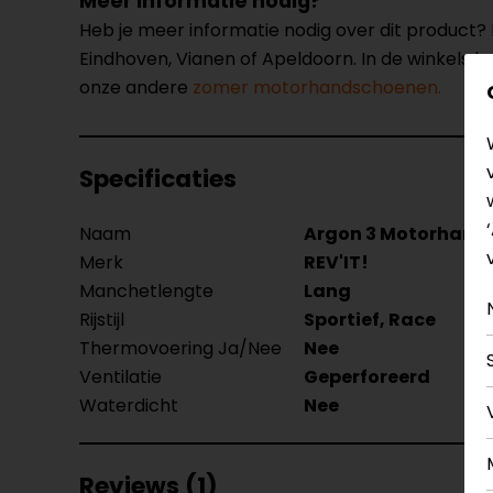
Meer informatie nodig?
Heb je meer informatie nodig over dit product
Eindhoven, Vianen of Apeldoorn. In de winkels 
onze andere
zomer motorhandschoenen.
Specificaties
Naam
Argon 3 Motorhand
Merk
REV'IT!
Manchetlengte
Lang
Rijstijl
Sportief, Race
Thermovoering Ja/Nee
Nee
Ventilatie
Geperforeerd
Waterdicht
Nee
Reviews (1)