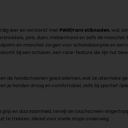
dig leer en versterkt met
PWR|Yarn stiknaden
, wat zo
erknokkels, pink, duim, middenhand en zelfs de manchet b
dpalm en manchet zorgen voor schokabsorptie en extra 
oskomt bij een schuiver, een race-feature die zijn nut be
en de handschoenen goed ademen, wat ze uitermate ges
 je handen droog en comfortabel, zelfs bij sportief rijde
 grip en duurzaamheid, terwijl de touchscreen vingerto
t te trekken. Ideaal voor snelle stops onderweg.