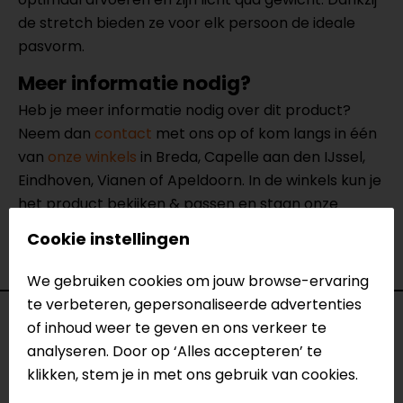
de stretch bieden ze voor elk persoon de ideale
pasvorm.
Meer informatie nodig?
Heb je meer informatie nodig over dit product?
Neem dan
contact
met ons op of kom langs in één
van
onze winkels
in Breda, Capelle aan den IJssel,
Eindhoven, Vianen of Apeldoorn. In de winkels kun je
het product bekijken & passen en staan onze
verkoopmedewerkers voor je klaar met advies.
Cookie instellingen
Bekijk ook onze
andere mutsen.
We gebruiken cookies om jouw browse-ervaring
te verbeteren, gepersonaliseerde advertenties
Specificaties
of inhoud weer te geven en ons verkeer te
analyseren. Door op ‘Alles accepteren’ te
Naam
Arevik Beanie
klikken, stem je in met ons gebruik van cookies.
Model
141479