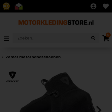
8.7
0
Zomer motorhandschoenen