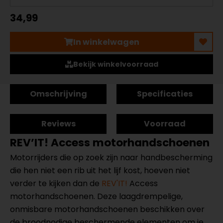
34,99
In winkelwagen
Bekijk winkelvoorraad
Omschrijving
Specificaties
Reviews
Voorraad
REV’IT! Access motorhandschoenen
Motorrijders die op zoek zijn naar handbescherming
die hen niet een rib uit het lijf kost, hoeven niet
verder te kijken dan de
REV'IT!
Access
motorhandschoenen. Deze laagdrempelige,
onmisbare motorhandschoenen beschikken over
de broodnodige beschermende elementen om je