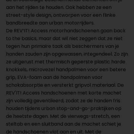
aan het rijden te houden. Ook hebben ze een
street-style design, ontworpen voor een flinke
bandbreedte aan urban motorrijders.
De REV’IT! Access motorhandschoenen gaan back
to the basics, maar dat wil niet zeggen dat ze niet
tegen hun primaire taak als beschermers van je
handen zouden zijn opgewassen, integendeel. Zo zijn
ze uitgerust met thermisch geperste plastic harde
knokkels, microvezel handpalmen voor een betere
grip, EVA-foam aan de handpalmen voor
schokabsorptie en versterkt gripvol materiaal. De
REV'IT! Access handschoenen met korte machet
zijn volledig geventileerd, zodat ze de handen fris
houden tijdens urban stop-and-go-praktijken op
de heetste dagen. Met de vierwegs-stretch, een
steltab en een sluitband aan de machet schiet je
de handschoenen vlot aan en uit. Met de