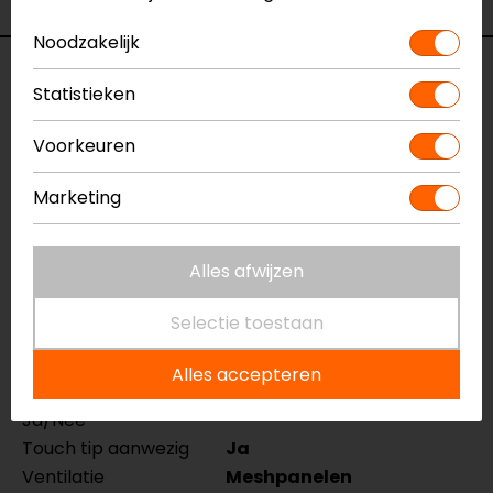
Noodzakelijk
Specificaties
Statistieken
Naam
Access
Voorkeuren
Motorhandschoenen
Model
FGS218
Marketing
Merk
REV'IT!
Kleur
Zwart
Alles afwijzen
Manchetlengte
Kort
Materiaal
Textiel
Selectie toestaan
Rijstijl
Urban
Seizoen
Zomer
Alles accepteren
Thermovoering
Nee
Ja/Nee
Touch tip aanwezig
Ja
Ventilatie
Meshpanelen