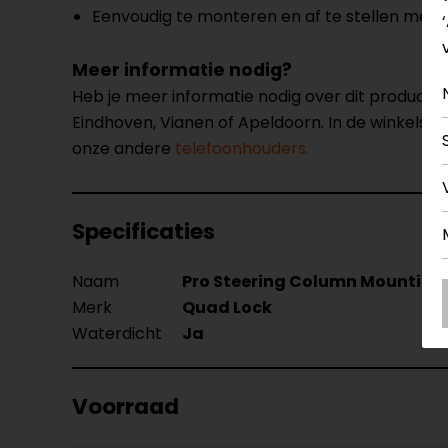
Eenvoudig te monteren en af te stellen met 
Meer informatie nodig?
Heb je meer informatie nodig over dit product
Eindhoven, Vianen of Apeldoorn. In de winkels 
onze andere
telefoonhouders.
Specificaties
Naam
Pro Steering Column Mounting
Merk
Quad Lock
Waterdicht
Ja
Voorraad