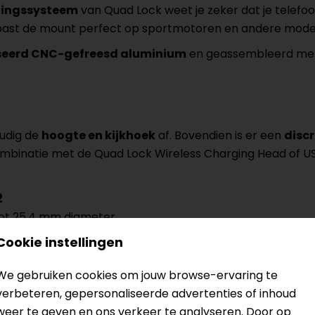
lingssysteem
van Quad Lock weet je zeker dat je telefoo
 past de mount perfect op sportmotoren en andere mode
seerd CNC-gefreesd aluminium
en geassembleerd m
oudig de
hoogte en kijkhoek
af. Bovendien is er een
disc
mbinatie met de Quad Lock Wireless Charging Head of U
2
tot 25,4 mm diameter
Universal Adaptor
Cookie instellingen
ing
tigingsschroef
We gebruiken cookies om jouw browse-ervaring te
singen
verbeteren, gepersonaliseerde advertenties of inhoud
urpenbuizen zonder lip
weer te geven en ons verkeer te analyseren. Door op