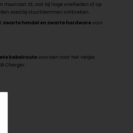
n muurvast zit, ook bij hoge snelheden of op
llen waarbij stuurklemmen ontbreken.
et
zwarte hendel en zwarte hardware
voor
rete kabelroute
voorzien voor het netjes
SB Charger.