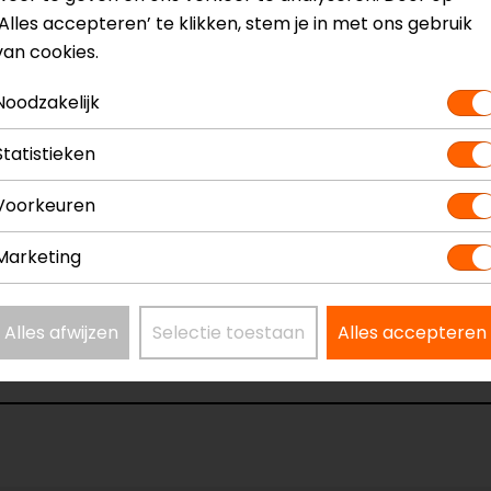
meegeleverde inbussleutel
‘Alles accepteren’ te klikken, stem je in met ons gebruik
van cookies.
Noodzakelijk
? Neem dan
contact
met ons op of kom langs in één van
o
kun je het product bekijken & passen en staan onze verko
Statistieken
Voorkeuren
Marketing
 Bracket
Model
Alles afwijzen
Selectie toestaan
Alles accepteren
Kleur