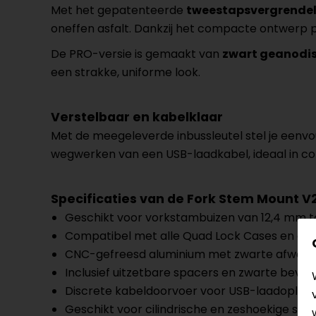
Met het gepatenteerde
tweestapsvergrende
oneffen asfalt. Dankzij het compacte ontwerp
De PRO-versie is gemaakt van
zwart geanodi
een strakke, uniforme look.
Verstelbaar en kabelklaar
Met de meegeleverde inbussleutel stel je eenv
wegwerken van een USB-laadkabel, ideaal in co
Specificaties van de Fork Stem Mount V
Geschikt voor vorkstambuizen van 12,4 mm 
Compatibel met alle Quad Lock Cases en de 
CNC-gefreesd aluminium met zwarte afwerk
Inclusief uitzetbare spacers en zwarte beves
Discrete kabeldoorvoer voor USB-laadoplos
Geschikt voor cilindrische en zeshoekige stu