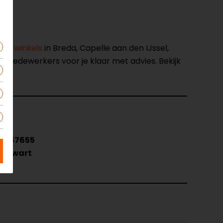
nze winkels
in Breda, Capelle aan den IJssel,
opmedewerkers voor je klaar met advies. Bekijk
157655
Zwart