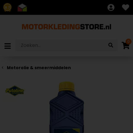
8.7
0
Motorolie & smeermiddelen