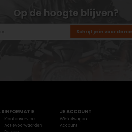
Op de hoogte blijven?
Schrijf je in voor de n
LS
INFORMATIE
JE ACCOUNT
Klantenservice
Winkelwagen
Actievoorwaarden
Account
Reviews