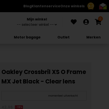
Blog
Klantenservice
Onze winkels
8.7
0
Mijn winkel
Motor bagage
Outlet
Merken
Oakley Crossbril XS O Frame
MX Jet Black - Clear lens
momenteel uitverkocht
42,95
-19%