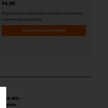
34,99
Dit product is in deze kleur en maat combinatie
momenteel uitverkocht.
Hou me op de hoogte
146.1801
Helder