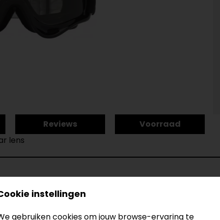
Reviews
Voorraad
ar lens
Cookie instellingen
Clear lens
Model
Kleur
We gebruiken cookies om jouw browse-ervaring te