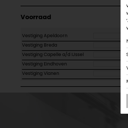
Voorraad
Vestiging Apeldoorn
Vestiging Breda
Vestiging Capelle a/d IJssel
Vestiging Eindhoven
Vestiging Vianen