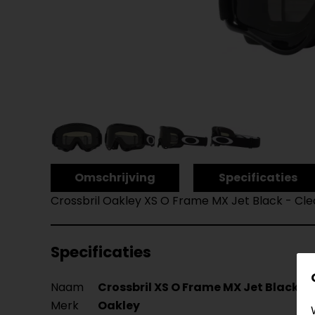
Omschrijving
Specificaties
Crossbril Oakley XS O Frame MX Jet Black - Cle
Specificaties
Naam
Crossbril XS O Frame MX Jet Black - 
Merk
Oakley