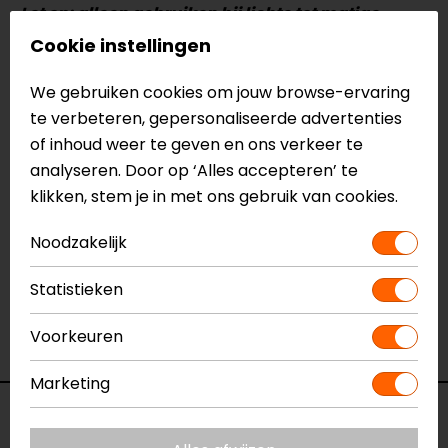
Let op: alleen gebruiken bij lichte tot matige
vervuiling. Niet geschikt voor modderige
Cookie instellingen
motoren of zwaar vuil.
We gebruiken cookies om jouw browse-ervaring
te verbeteren, gepersonaliseerde advertenties
Meer informatie nodig?
of inhoud weer te geven en ons verkeer te
Heb je meer informatie nodig over dit product?
analyseren. Door op ‘Alles accepteren’ te
Neem dan
contact
met ons op of kom langs in één
klikken, stem je in met ons gebruik van cookies.
van
onze winkels
in Breda, Capelle aan den IJssel,
Eindhoven, Vianen of Apeldoorn. In de winkels kun je
Noodzakelijk
het product bekijken & passen en staan onze
verkoopmedewerkers voor je klaar met advies.
Statistieken
Bekijk onze andere
motor schoonmaken en
Voorkeuren
poetsen artikelen.
Marketing
Specificaties