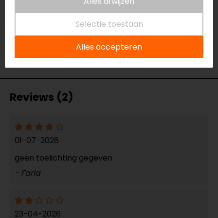
Alles afwijzen
Naam
High Performance Waterless
Motorreiniger 750ml
Selectie toestaan
Model
210.1137
Alles accepteren
Merk
Muc-Off
Kleur
N.v.t.
Reviews (2)
01-07-2026
geen toelichting gegeven
- Farla
23-04-2026