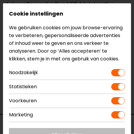
Let op: alleen gebruiken bij lichte tot matige
vervuiling. Niet geschikt voor modderige
Cookie instellingen
motoren of zwaar vuil.
We gebruiken cookies om jouw browse-ervaring
te verbeteren, gepersonaliseerde advertenties
Meer informatie nodig?
of inhoud weer te geven en ons verkeer te
Heb je meer informatie nodig over dit product?
analyseren. Door op ‘Alles accepteren’ te
Neem dan
contact
met ons op of kom langs in één
klikken, stem je in met ons gebruik van cookies.
van
onze winkels
in Breda, Capelle aan den IJssel,
Eindhoven, Vianen of Apeldoorn. In de winkels kun je
Noodzakelijk
het product bekijken & passen en staan onze
verkoopmedewerkers voor je klaar met advies.
Statistieken
Bekijk onze andere
motor schoonmaken en
Voorkeuren
poetsen artikelen.
Marketing
Specificaties