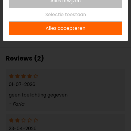
Alles afwijzen
Naam
High Performance Waterless
Motorreiniger 750ml
Selectie toestaan
Model
210.1137
Alles accepteren
Merk
Muc-Off
Kleur
N.v.t.
Reviews (2)
01-07-2026
geen toelichting gegeven
- Farla
23-04-2026