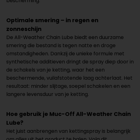
bescherming.
Optimale smering – in regen en
zonneschijn
De All-Weather Chain Lube biedt een duurzame
smering die bestand is tegen natte en droge
omstandigheden. Dankzij de unieke formule met
synthetische additieven dringt de spray diep door in
de schakels van je ketting, waar het een
beschermende, vuilafstotende laag achterlaat. Het
resultaat: minder slijtage, soepel schakelen en een
langere levensduur van je ketting.
Hoe gebruik je Muc-Off All-Weather Chain
Lube?
Het juist aanbrengen van kettingspray is belangrijk
om alles uit het product te halen. Volg dit