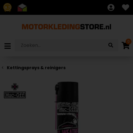
8.7
0
Kettingsprays & reinigers