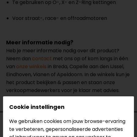
Te gebruiken op O-, X- en Z-Ring kettingen
Voor straat-, race- en offroadmotoren
Meer informatie nodig?
Heb je meer informatie nodig over dit product?
Neem dan
contact
met ons op of kom langs in één
van
onze winkels
in Breda, Capelle aan den IJssel,
Eindhoven, Vianen of Apeldoorn. In de winkels kun je
het product bekijken & passen en staan onze
verkoopmedewerkers voor je klaar met advies.
Bekijk onze andere
kettingsprays & reinigers.
Cookie instellingen
We gebruiken cookies om jouw browse-ervaring
Specificaties
te verbeteren, gepersonaliseerde advertenties