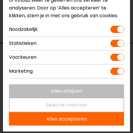
of inhoud weer te geven en ons verkeer te
Naam
All-Weather Chain Lube 400ml
analyseren. Door op ‘Alles accepteren’ te
Kettingspray
klikken, stem je in met ons gebruik van cookies.
Model
210 1126
Merk
Muc-Off
Noodzakelijk
Kleur
N.v.t.
Statistieken
Reviews (13)
Voorkeuren
Marketing
28-05-2026
Alles afwijzen
geen toelichting gegeven
- Boomgaard
Selectie toestaan
Alles accepteren
10-04-2026