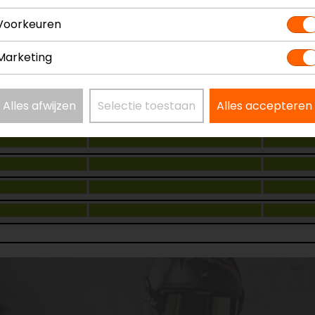
Model
210 1113
Kleur
N.v.t.
Voorkeuren
Marketing
Alles afwijzen
Selectie toestaan
Alles accepteren