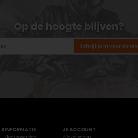
Op de hoogte blijven?
Schrijf je in voor de n
LS
INFORMATIE
JE ACCOUNT
Klantenservice
Winkelwagen