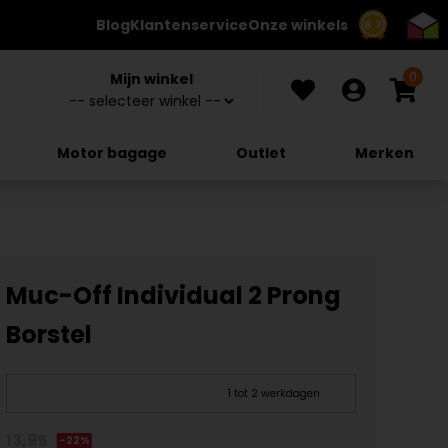
Blog
Klantenservice
Onze winkels
8.7
0
Mijn winkel
Motor bagage
Outlet
Merken
Muc-Off Individual 2 Prong
Borstel
1 tot 2 werkdagen
13,95
-22%