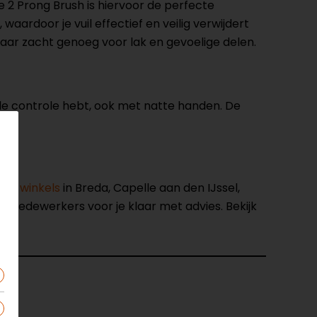
 2 Prong Brush is hiervoor de perfecte
ardoor je vuil effectief en veilig verwijdert
maar zacht genoeg voor lak en gevoelige delen.
ale controle hebt, ook met natte handen. De
nze winkels
in Breda, Capelle aan den IJssel,
opmedewerkers voor je klaar met advies. Bekijk