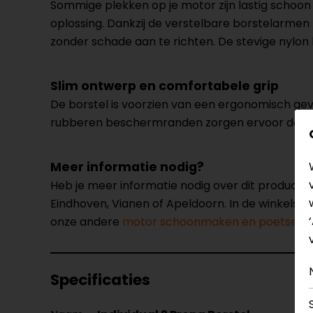
Sommige plekken op je motor zijn lastig schoon
oplossing. Dankzij de verstelbare borstelarmen 
zonder schade aan te richten. De stevige nylon 
Slim ontwerp en comfortabele grip
De borstel is voorzien van een ergonomisch gev
rubberen beschermranden zorgen ervoor dat je 
Meer informatie nodig?
Heb je meer informatie nodig over dit product
Eindhoven, Vianen of Apeldoorn. In de winkels 
onze andere
motor schoonmaken en poetsen ar
Specificaties