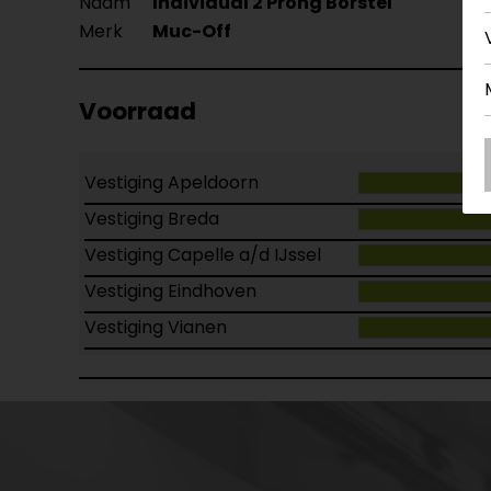
Naam
Individual 2 Prong Borstel
Merk
Muc-Off
Voorraad
Vestiging Apeldoorn
Vestiging Breda
Vestiging Capelle a/d IJssel
Vestiging Eindhoven
Vestiging Vianen