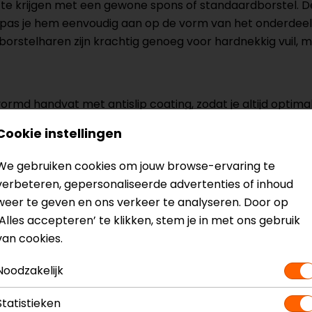
 te krijgen met een gewone spons of standaardborstel. De
pas je hem eenvoudig aan op de vorm van het onderdeel, wa
borstelharen zijn krachtig genoeg voor hardnekkig vuil, 
ormd handvat met antislip coating, zodat je altijd optim
veilig kunt werken zonder kans op krassen.
Cookie instellingen
We gebruiken cookies om jouw browse-ervaring te
verbeteren, gepersonaliseerde advertenties of inhoud
? Neem dan
contact
met ons op of kom langs in één van
o
weer te geven en ons verkeer te analyseren. Door op
kun je het product bekijken & passen en staan onze verko
‘Alles accepteren’ te klikken, stem je in met ons gebruik
tikelen.
van cookies.
Noodzakelijk
Statistieken