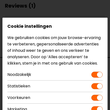
Reviews (1)
Cookie instellingen
04-05-2018
geen toelichting gegeven
We gebruiken cookies om jouw browse-ervaring
- Anoniem
te verbeteren, gepersonaliseerde advertenties
of inhoud weer te geven en ons verkeer te
analyseren. Door op ‘Alles accepteren’ te
klikken, stem je in met ons gebruik van cookies.
Voorraad
Noodzakelijk
Statistieken
Vestiging Apeldoorn
Niet op voorraad
Voorkeuren
Vestiging Breda
Niet op voorraad
Marketing