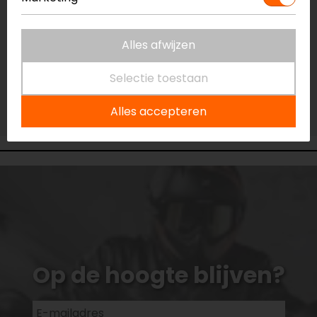
Vestiging Capelle a/d IJssel
Niet op voorraad
Alles afwijzen
Vestiging Eindhoven
Niet op voorraad
Selectie toestaan
Vestiging Vianen
Alles accepteren
Niet op voorraad
Op de hoogte blijven?