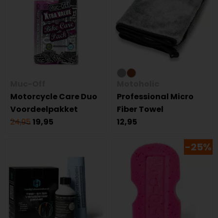
Muc-Off
Motoholic
Motorcycle Care Duo
Professional Micro
Voordeelpakket
Fiber Towel
24,95
19,95
12,95
-25%