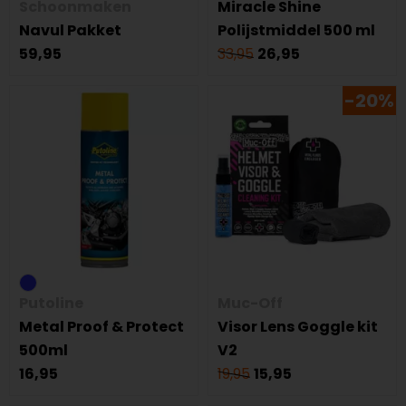
Schoonmaken
Miracle Shine
Navul Pakket
Polijstmiddel 500 ml
59,95
33,95
26,95
-20%
Putoline
Muc-Off
Metal Proof & Protect
Visor Lens Goggle kit
500ml
V2
16,95
19,95
15,95