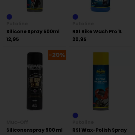
Putoline
Putoline
Silicone Spray 500ml
RS1 Bike Wash Pro 1L
12,95
20,95
-20%
Muc-Off
Putoline
Siliconenspray 500 ml
RS1 Wax-Polish Spray