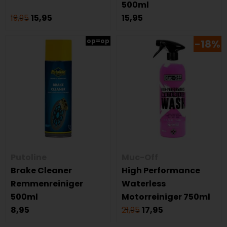
500ml
19,95
15,95
15,95
op=op
-18%
Putoline
Muc-Off
Brake Cleaner
High Performance
Remmenreiniger
Waterless
500ml
Motorreiniger 750ml
8,95
21,95
17,95