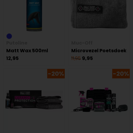
Putoline
Muc-Off
Matt Wax 500ml
Microvezel Poetsdoek
12,95
11,95
9,95
-20%
-20%