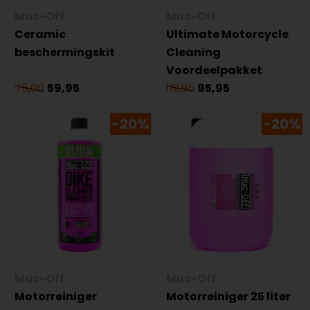
Muc-Off
Muc-Off
Ceramic
Ultimate Motorcycle
beschermingskit
Cleaning
Voordeelpakket
75,00
59,95
119,95
95,95
-20%
-20%
Muc-Off
Muc-Off
Motorreiniger
Motorreiniger 25 liter