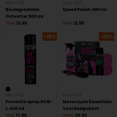
Muc-Off
Muc-Off
Biodegradable
Speed Polish 400 ml
Ontvetter 500 ml
17,95
13,95
15,95
12,95
-18%
-20%
Muc-Off
Muc-Off
Protectie spray HCB-
Motorcycle Essentials
1, 400 ml
Voordeelpakket
21,95
17,95
49,95
39,95