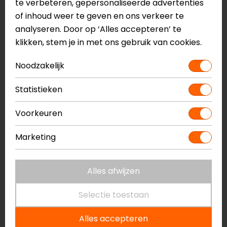
te verbeteren, gepersonaliseerde advertenties
Motoholic
Muc-Off
of inhoud weer te geven en ons verkeer te
kettingborstel
Individual Wheel &
analyseren. Door op ‘Alles accepteren’ te
Component Borstel
klikken, stem je in met ons gebruik van cookies.
14,95
13,95
10,95
Noodzakelijk
-21%
-22%
Statistieken
Voorkeuren
Marketing
Alles afwijzen
Muc-Off
Muc-Off
Selectie toestaan
3X Premium
Individual 2 Prong
Borstelset
Borstel
Alles accepteren
32,95
25,95
13,95
10,95