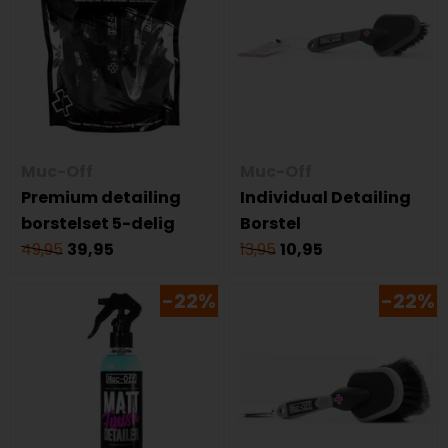
Muc-Off
Muc-Off
Premium detailing
Individual Detailing
borstelset 5-delig
Borstel
49,95
39,95
13,95
10,95
-22%
-22%