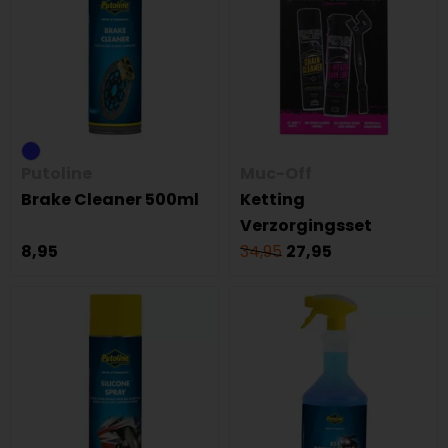
Putoline
Muc-Off
Brake Cleaner 500ml
Ketting
Verzorgingsset
8,95
34,95
27,95