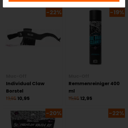
-22%
-19%
Muc-Off
Muc-Off
Individual Claw
Remmenreiniger 400
Borstel
ml
13,95
10,95
15,95
12,95
-20%
-22%