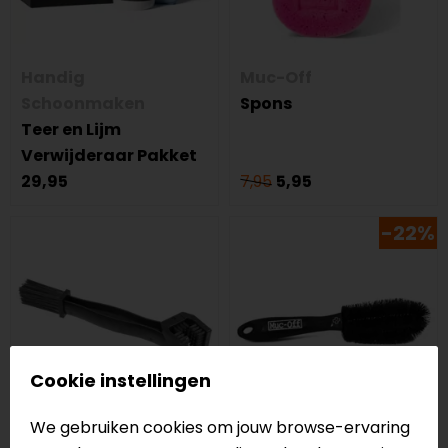
Handig
Muc-Off
Schoonmaken
Spons
Teer en Lijm
Verwijderaar Pakket
29,95
7,95
5,95
-22%
Cookie instellingen
We gebruiken cookies om jouw browse-ervaring