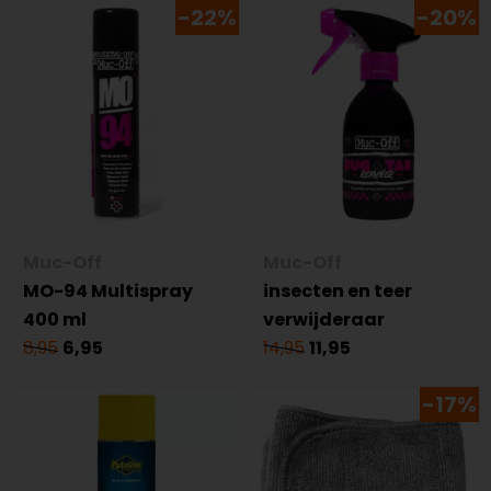
-22%
-20%
Muc-Off
Muc-Off
MO-94 Multispray
insecten en teer
400 ml
verwijderaar
8,95
6,95
14,95
11,95
-17%