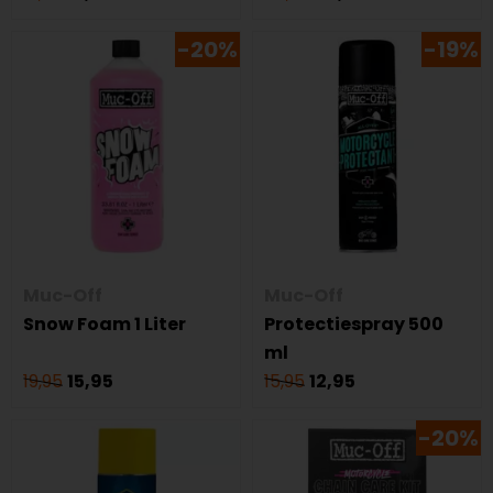
-20%
-19%
Muc-Off
Muc-Off
Snow Foam 1 Liter
Protectiespray 500
ml
19,95
15,95
15,95
12,95
-20%