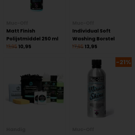
Muc-Off
Muc-Off
Matt Finish
Individual Soft
Polijstmiddel 250 ml
Washing Borstel
13,95
10,95
17,95
13,95
-21%
Handig
Muc-Off