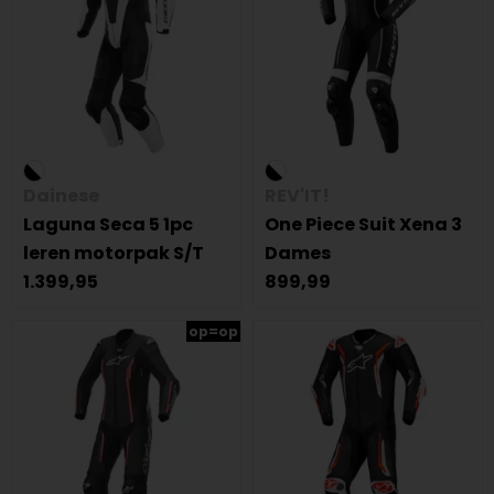
Dainese
REV'IT!
Laguna Seca 5 1pc
One Piece Suit Xena 3
leren motorpak S/T
Dames
1.399,95
899,99
op=op