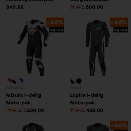
949,99
999,95
600,00
-40%
-40%
op=op
op=op
Macna
Held
Mizuro 1-delig
Expite 1-delig
Motorpak
Motorpak
1.999,95
1.200,00
729,95
438,00
-40%