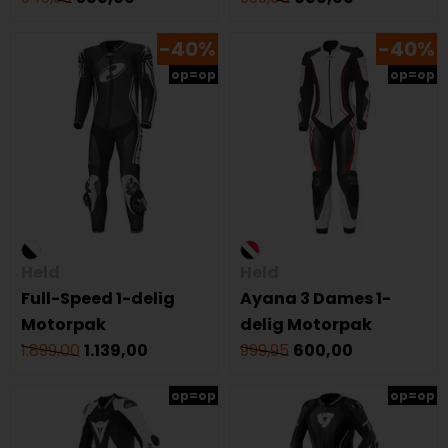
-40%
-40%
op=op
op=op
Held
Held
Full-Speed 1-delig
Ayana 3 Dames 1-
Motorpak
delig Motorpak
1.899,00
1.139,00
999,95
600,00
op=op
op=op