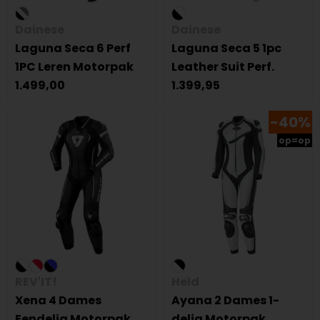
Dainese
Dainese
Laguna Seca 6 Perf
Laguna Seca 5 1pc
1PC Leren Motorpak
Leather Suit Perf.
1.499,00
1.399,95
-40%
op=op
REV'IT!
Held
Xena 4 Dames
Ayana 2 Dames 1-
Eendelig Motorpak
delig Motorpak