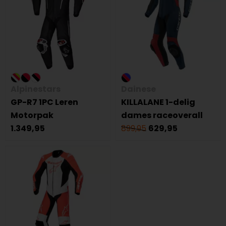
Alpinestars
Dainese
GP-R7 1PC Leren
KILLALANE 1-delig
Motorpak
dames raceoverall
1.349,95
899,95
629,95