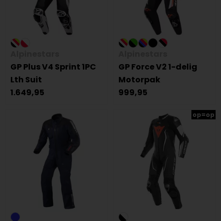
Alpinestars
Alpinestars
GP Plus V4 Sprint 1PC
GP Force V2 1-delig
Lth Suit
Motorpak
1.649,95
999,95
op=op