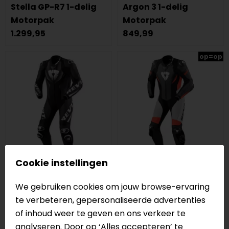
Stella GP-R7 1-delig
Argon 3 1-delig
Motorpak
Motorpak
1.299,95
849,99
op=op
Cookie instellingen
REV'IT!
REV'IT!
We gebruiken cookies om jouw browse-ervaring
Hyperspeed 3 1-delig
Control Eendelig
te verbeteren, gepersonaliseerde advertenties
Motorpak
Motorpak
of inhoud weer te geven en ons verkeer te
1.099,99
1.099,99
analyseren. Door op ‘Alles accepteren’ te