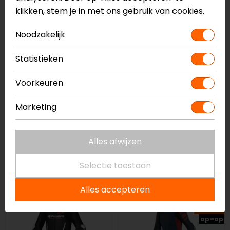
op=op
op=op
klikken, stem je in met ons gebruik van cookies.
Noodzakelijk
Statistieken
Voorkeuren
Marketing
Dainese
REV'IT!
Laguna Seca 6 S/T
One Piece Suit Argon
Alles afwijzen
Perf 1PC Leren
Selectie toestaan
Motorpak
1.499,00
799,99
Alles accepteren
-30%
op=op