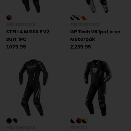
Alpinestars
Alpinestars
STELLA MISSILE V2
GP Tech V5 1pc Leren
SUIT 1PC
Motorpak
1.079,95
2.239,95
Alpinestars
REV'IT!