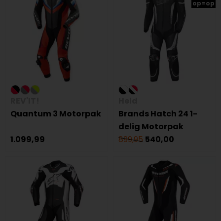
op=op
REV'IT!
Held
Quantum 3 Motorpak
Brands Hatch 24 1-
delig Motorpak
1.099,99
899,95
540,00