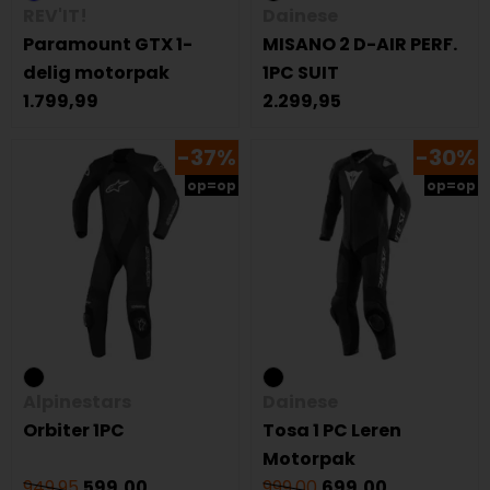
REV'IT!
Dainese
Paramount GTX 1-
MISANO 2 D-AIR PERF.
delig motorpak
1PC SUIT
1.799,99
2.299,95
-37%
-30%
op=op
op=op
Alpinestars
Dainese
Orbiter 1PC
Tosa 1 PC Leren
Motorpak
949,95
599,00
999,00
699,00