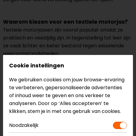
Waarom kiezen voor een textiele motorjas?
Textiele motorjassen zijn vooral populair omdat ze
praktisch en veelzijdig zijn. In tegenstelling tot leer zijn
ze vaak lichter en beter bestand tegen wisselende
weersomstandigheden.
Cookie instellingen
De meeste modellen zijn voorzien van waterdichte
membranen en ademende materialen, waardoor je
We gebruiken cookies om jouw browse-ervaring
droog blijft tijdens regen en comfortabel rijdt bij
te verbeteren, gepersonaliseerde advertenties
hogere temperaturen. Daarnaast hebben veel
of inhoud weer te geven en ons verkeer te
textiele jassen een uitneembare thermovoering,
analyseren. Door op ‘Alles accepteren’ te
waardoor je ze zowel in de winter als in de zomer kunt
klikken, stem je in met ons gebruik van cookies.
dragen.
Noodzakelijk
Ook op het gebied van veiligheid zit je goed. Textiele