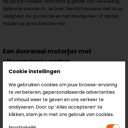
de jas kan waaien, waardoor jij geniet van verkoeling
tijdens je warme rit. Je boet hierbij trouwens niet in op
veiligheid. De protectie en het stevige leer of textiel
houden je goed beschermd.
Een doorwaai motorjas met
uitneembare voering
Doorwaai motorjassen zijn niet standaard voorzien
Cookie instellingen
van uitneembare thermo laag of regenlaag. Maar
We gebruiken cookies om jouw browse-ervaring
Nederland kent een zeer wisselvallig klimaat, met
te verbeteren, gepersonaliseerde advertenties
afwisselende temperaturen en weersvoorspellingen.
of inhoud weer te geven en ons verkeer te
Hier hebben sommige merken goed op ingespeeld. Er
analyseren. Door op ‘Alles accepteren’ te
zijn tegenwoordig ook doorwaai motorjassen
klikken, stem je in met ons gebruik van cookies.
ontwikkeld waarbij er een uitneembare
thermovoering of waterdicht membraan aanwezig is.
Noodzakelijk