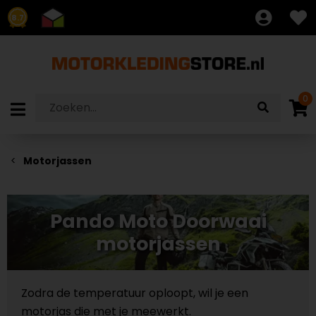
8.7
0
Motorjassen
Pando Moto Doorwaai
motorjassen
Zodra de temperatuur oploopt, wil je een
motorjas die met je meewerkt.