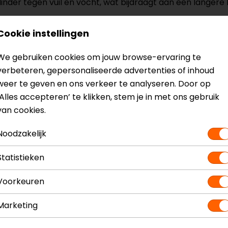
nder tegen vuil en vocht, wat bijdraagt aan een langere 
Cookie instellingen
X-Plus 2.0
We gebruiken cookies om jouw browse-ervaring te
verbeteren, gepersonaliseerde advertenties of inhoud
weer te geven en ons verkeer te analyseren. Door op
‘Alles accepteren’ te klikken, stem je in met ons gebruik
ie
van cookies.
ED's) geven de batterijstatus en activering aan
il en vocht
Noodzakelijk
leutel
em maakt het mogelijk om het slot gesloten te vervoere
Statistieken
Voorkeuren
Marketing