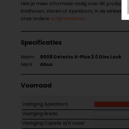
Heb je meer informatie nodig over dit product
Eindhoven, Vianen of Apeldoorn. In de winkels 
onze andere
schijfremsloten.
Specificaties
Naam
8008 Detecto X-Plus 2.0 Disc Lock
Merk
Abus
Voorraad
Vestiging Apeldoorn
Vestiging Breda
Vestiging Capelle a/d IJssel