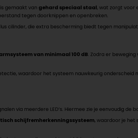
t is gemaakt van
gehard speciaal staal
, wat zorgt voor
eerstand tegen doorknippen en openbreken.
lus cilinder, die extra bescherming biedt tegen manipulati
larmsysteem van minimaal 100 dB
. Zodra er beweging
etectie, waardoor het systeem nauwkeurig onderscheid ma
gnalen via meerdere LED’s. Hiermee zie je eenvoudig de batt
isch schijfremherkenningssysteem
, waardoor je het