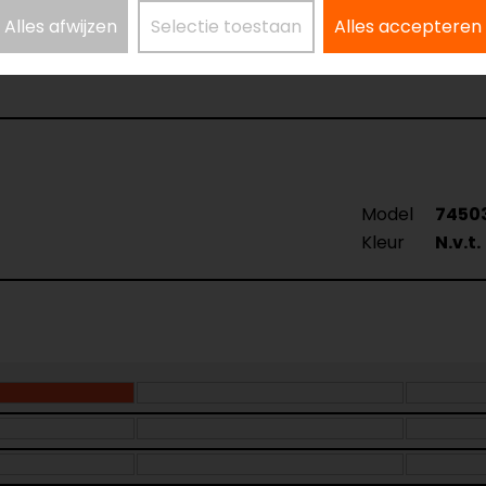
? Neem dan
contact
met ons op of kom langs in één van
o
Alles afwijzen
Selectie toestaan
Alles accepteren
kun je het product bekijken & passen en staan onze verko
Model
7450
Kleur
N.v.t.