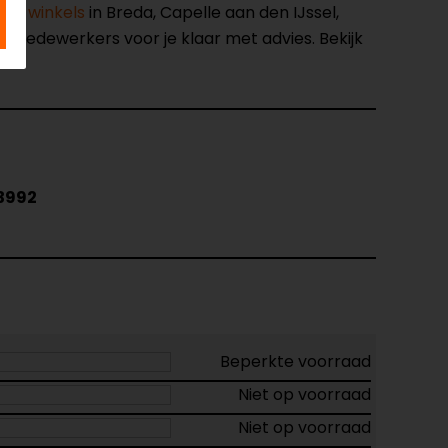
nze winkels
in Breda, Capelle aan den IJssel,
opmedewerkers voor je klaar met advies. Bekijk
3992
Beperkte voorraad
Niet op voorraad
Niet op voorraad