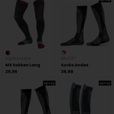
Alpinestars
REV'IT!
MX Sokken Lang
Socks Andes
29,95
39,99
op=op
op=op