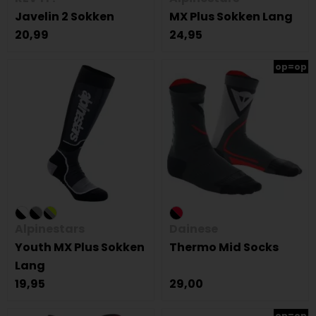
Javelin 2 Sokken
MX Plus Sokken Lang
20,99
24,95
op=op
Alpinestars
Dainese
Youth MX Plus Sokken
Thermo Mid Socks
Lang
19,95
29,00
op=op