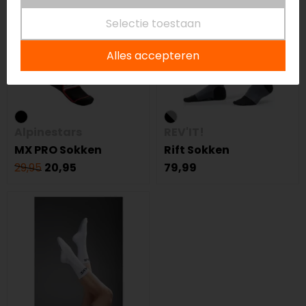
Selectie toestaan
Alles accepteren
Alpinestars
REV'IT!
MX PRO Sokken
Rift Sokken
29,95
20,95
79,99