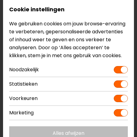
Knee Brace Sokken
Thermo Long Socks
Cookie instellingen
49,95
34,00
We gebruiken cookies om jouw browse-ervaring
op=op
op=op
te verbeteren, gepersonaliseerde advertenties
of inhoud weer te geven en ons verkeer te
analyseren. Door op ‘Alles accepteren’ te
klikken, stem je in met ons gebruik van cookies.
Noodzakelijk
Statistieken
Dainese
IXS
Voorkeuren
D-CORE MID SOCK
Sokken 365 Basic
21,95
17,95
Marketing
op=op
-30%
Alles afwijzen
op=op