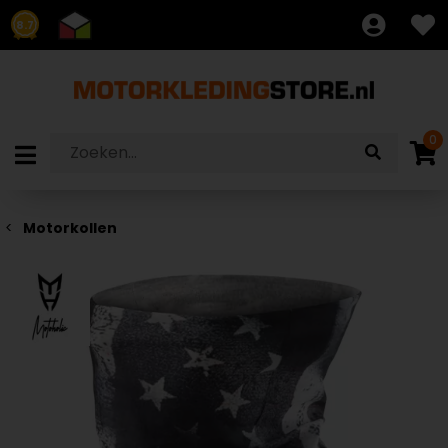
8.7
0
Motorkollen