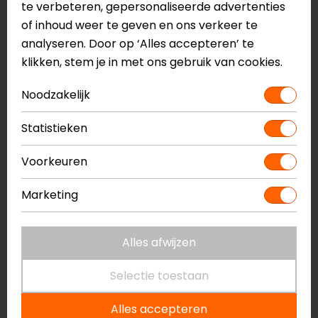
te verbeteren, gepersonaliseerde advertenties
of inhoud weer te geven en ons verkeer te
20-05-2026
analyseren. Door op ‘Alles accepteren’ te
geen toelichting gegeven
klikken, stem je in met ons gebruik van cookies.
- van den Outenaar
Noodzakelijk
Statistieken
18-04-2026
Voorkeuren
geen toelichting gegeven
- Kot
Marketing
Alles afwijzen
10-04-2026
M’n vrouw vind t supermooi en fijn om te dragen
Selectie toestaan
- Lesilolo
Alles accepteren