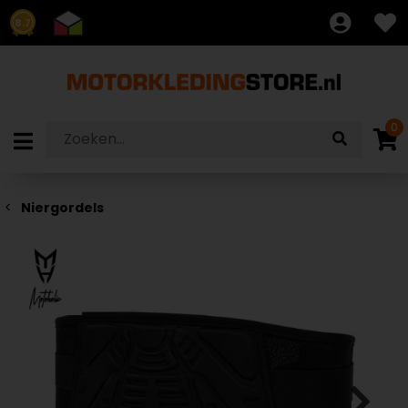
8.7
0
Niergordels