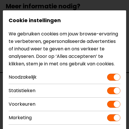
Meer informatie nodig?
Heb je meer informatie nodig over dit product?
Cookie instellingen
Neem dan
contact
met ons op of kom langs in één
van
onze winkels
in Breda, Capelle aan den IJssel,
We gebruiken cookies om jouw browse-ervaring
Eindhoven, Vianen of Apeldoorn. In de winkels kun je
te verbeteren, gepersonaliseerde advertenties
het product bekijken & passen en staan onze
of inhoud weer te geven en ons verkeer te
verkoopmedewerkers voor je klaar met advies.
analyseren. Door op ‘Alles accepteren’ te
Bekijk onze andere
niergordels.
klikken, stem je in met ons gebruik van cookies.
Noodzakelijk
Specificaties
Statistieken
Naam
Niergordel model H
Voorkeuren
Model
138245
Merk
Motoholic
Marketing
Kleur
Zwart