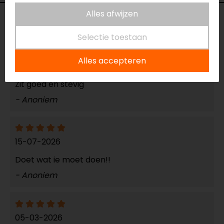
Alles afwijzen
Reviews (3)
Selectie toestaan
Alles accepteren
16-07-2026
Zit goed en stevig
- Anoniem
15-07-2026
Doet wat ie moet doen!!
- Anoniem
05-03-2026