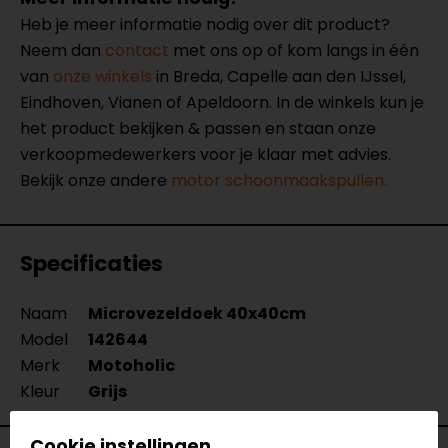
Heb je meer informatie nodig over dit product?
Neem dan
contact
met ons op of kom langs in één
van
onze winkels
in Breda, Capelle aan den IJssel,
Eindhoven, Vianen of Apeldoorn. In de winkels kun je
het product bekijken & passen en staan onze
verkoopmedewerkers voor je klaar met advies.
Bekijk onze andere
motor schoonmaakspullen.
Specificaties
Naam
Microvezeldoek 40x40cm
Model
142644
Merk
Motoholic
Kleur
Grijs
Cookie instellingen