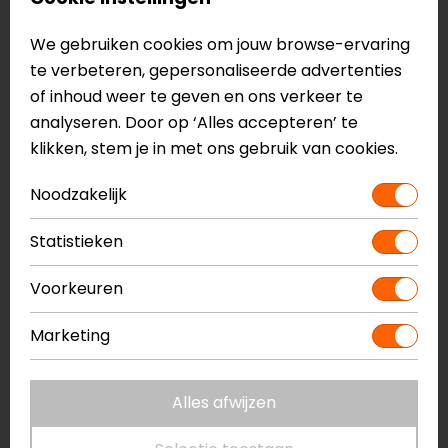
Reviews (5)
We gebruiken cookies om jouw browse-ervaring
te verbeteren, gepersonaliseerde advertenties
of inhoud weer te geven en ons verkeer te
01-07-2026
analyseren. Door op ‘Alles accepteren’ te
Bevalt goed.
klikken, stem je in met ons gebruik van cookies.
- Anoniem
Noodzakelijk
Statistieken
22-05-2026
Voorkeuren
geen toelichting gegeven
- Vergouwen
Marketing
Alles afwijzen
14-04-2026
Droogt goed en maakt goed schoon zonder