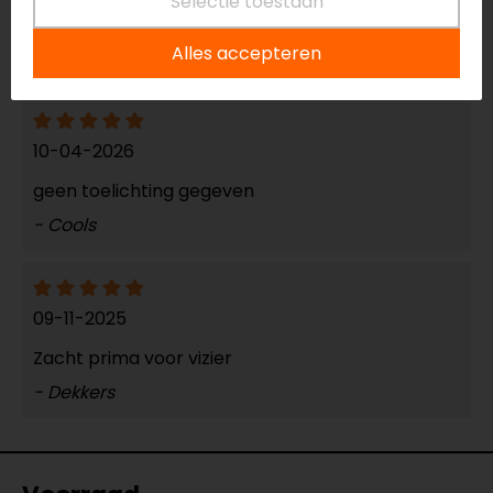
Selectie toestaan
vlekken achter te laten
Alles accepteren
- Mast
10-04-2026
geen toelichting gegeven
- Cools
09-11-2025
Zacht prima voor vizier
- Dekkers