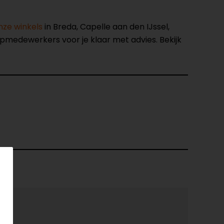
nze winkels
in Breda, Capelle aan den IJssel,
opmedewerkers voor je klaar met advies. Bekijk