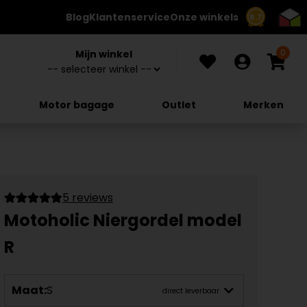
Blog
Klantenservice
Onze winkels
8.7
0
Mijn winkel
Motor bagage
Outlet
Merken
5 reviews
Motoholic Niergordel model
R
Maat:
S
direct leverbaar