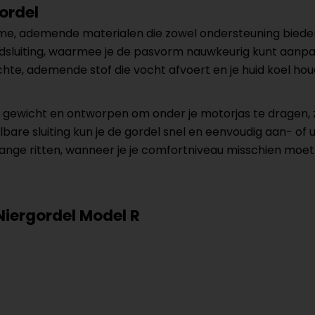
ordel
me, ademende materialen die zowel ondersteuning biede
bandsluiting, waarmee je de pasvorm nauwkeurig kunt aan
e, ademende stof die vocht afvoert en je huid koel houdt, 
n gewicht en ontworpen om onder je motorjas te dragen, zo
bare sluiting kun je de gordel snel en eenvoudig aan- of 
ns lange ritten, wanneer je je comfortniveau misschien m
Niergordel Model R