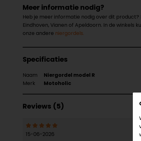
Meer informatie nodig?
Heb je meer informatie nodig over dit product
Eindhoven, Vianen of Apeldoorn. In de winkels 
onze andere
niergordels.
Specificaties
Naam
Niergordel model R
Merk
Motoholic
Reviews (5)
15-06-2026