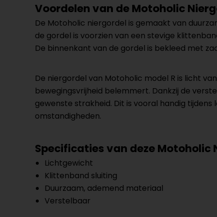
Voordelen van de Motoholic Nierg
De Motoholic niergordel is gemaakt van duurza
de gordel is voorzien van een stevige klitten
De binnenkant van de gordel is bekleed met zacht
De niergordel van Motoholic model R is licht va
bewegingsvrijheid belemmert. Dankzij de verstel
gewenste strakheid. Dit is vooral handig tijde
omstandigheden.
Specificaties van deze Motoholic 
Lichtgewicht
Klittenband sluiting
Duurzaam, ademend materiaal
Verstelbaar