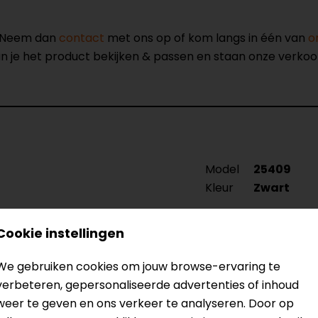
? Neem dan
contact
met ons op of kom langs in één van
o
kun je het product bekijken & passen en staan onze verko
Model
25409
Kleur
Zwart
Cookie instellingen
We gebruiken cookies om jouw browse-ervaring te
verbeteren, gepersonaliseerde advertenties of inhoud
weer te geven en ons verkeer te analyseren. Door op