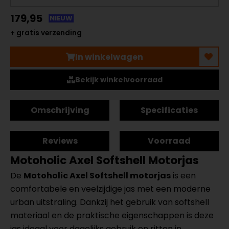
179,95
NIEUW
+ gratis verzending
In winkelwagen
Bekijk winkelvoorraad
Omschrijving
Specificaties
Reviews
Voorraad
Motoholic Axel Softshell Motorjas
De
Motoholic Axel Softshell motorjas
is een
comfortabele en veelzijdige jas met een moderne
urban uitstraling. Dankzij het gebruik van softshell
materiaal en de praktische eigenschappen is deze
jas ideaal voor dagelijks gebruik en ritten in