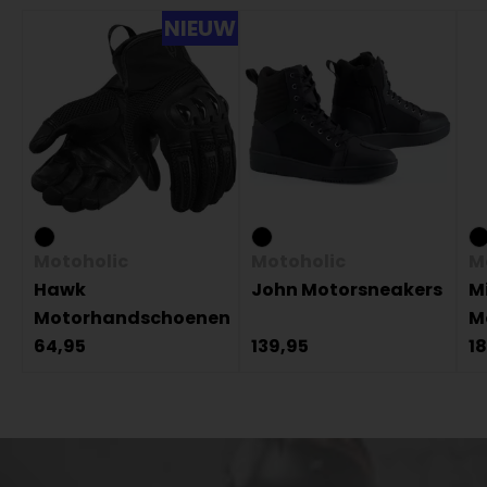
NIEUW
Motoholic
Motoholic
M
Hawk
John Motorsneakers
M
Motorhandschoenen
M
64,95
139,95
1