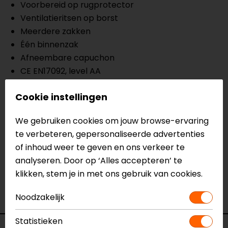
Voorbereid op rugprotector
Ventilatieritsen op borst
Meerdere zakken
Één binnenzak
Afneembare capuchon
CE EN17092, level AA
Cookie instellingen
Meer informatie nodig?
Heb je meer informatie nodig over dit product?
We gebruiken cookies om jouw browse-ervaring
Neem dan
contact
met ons op of kom langs in één
te verbeteren, gepersonaliseerde advertenties
van
onze winkels
in Breda, Capelle aan den IJssel,
of inhoud weer te geven en ons verkeer te
Eindhoven, Vianen of Apeldoorn. In de winkels kun je
analyseren. Door op ‘Alles accepteren’ te
het product bekijken & passen en staan onze
klikken, stem je in met ons gebruik van cookies.
verkoopmedewerkers voor je klaar met advies.
Bekijk onze andere
textiele motorjassen.
Noodzakelijk
Statistieken