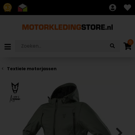
8.7
0
Textiele motorjassen