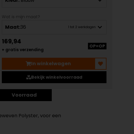
Kleur:
Blauw
Wat is mijn maat?
Maat:
36
1 tot 2 werkdagen
169,94
OP=OP
+ gratis verzending
In winkelwagen
Bekijk winkelvoorraad
Voorraad
geweven Polyster, voor een