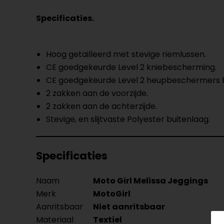
Specificaties.
Hoog getailleerd met stevige riemlussen.
CE goedgekeurde Level 2 kniebescherming.
CE goedgekeurde Level 2 heupbeschermers be
2 zakken aan de voorzijde.
2 zakken aan de achterzijde.
Stevige, en slijtvaste Polyester buitenlaag.
Specificaties
Naam
Moto Girl Melissa Jeggings
Merk
MotoGirl
Aanritsbaar
Niet aanritsbaar
Materiaal
Textiel