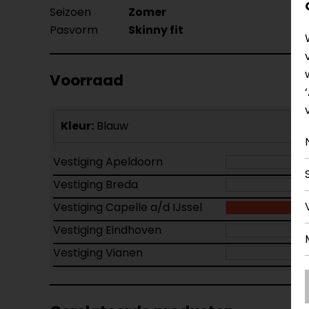
Seizoen
Zomer
Pasvorm
Skinny fit
Voorraad
Kleur:
Blauw
Vestiging Apeldoorn
Vestiging Breda
Vestiging Capelle a/d IJssel
Vestiging Eindhoven
Vestiging Vianen