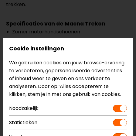
trekken.
Specificaties van de Macna Trekon
Zomer motorhandschoenen
Adventure
R.I.S.C. TPU knokkelprotectie
Cookie instellingen
R.I.S.C. TPU palm slider
We gebruiken cookies om jouw browse-ervaring
Dubbele laag versteviging op slijtzones
te verbeteren, gepersonaliseerde advertenties
Dubbele palm constructie
of inhoud weer te geven en ons verkeer te
Geventileerde mesh constructie
analyseren. Door op ‘Alles accepteren’ te
Air Burst ventilatiepanelen
klikken, stem je in met ons gebruik van cookies.
Ergothumb constructie
EVA foam onder vingers
Noodzakelijk
Touch Tip vingers
Korte manchet
Statistieken
CE EN13594 1 KP