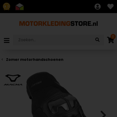
8.7
0
Zomer motorhandschoenen