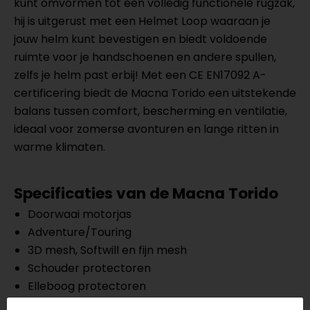
kunt omvormen tot een volledig functionele rugzak,
hij is uitgerust met een Helmet Loop waaraan je
jouw helm kunt bevestigen en biedt voldoende
ruimte voor je handschoenen en andere spullen,
zelfs je helm past erbij! Met een CE EN17092 A-
certificering biedt de Macna Torido een uitstekende
balans tussen comfort, bescherming en ventilatie,
ideaal voor zomerse avonturen en lange ritten in
warme klimaten.
Specificaties van de Macna Torido
Doorwaai motorjas
Adventure/Touring
3D mesh, Softwill en fijn mesh
Schouder protectoren
Elleboog protectoren
Voorbereid op een RISC rugprotector