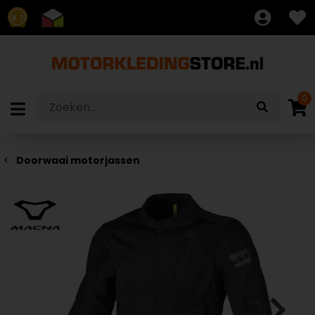
8.7
0
Doorwaai motorjassen