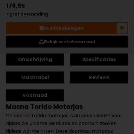
179,95
+ gratis verzending
In winkelwagen
Bekijk winkelvoorraad
Omschrijving
Specificaties
Maattabel
Reviews
Voorraad
Macna Torido Motorjas
De
Macna
Torido motorjas is de ideale keuze voor
rijders die ultieme ventilatie en comfort zoeken
tijdens warme ritten. Deze doorwaai motorjas