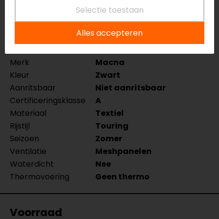
Selectie toestaan
Specificaties
Alles accepteren
Naam
Torido Motorjas
Model
1653625
Merk
Macna
Kleur
Zwart
Aanritsbaar
Niet aanritsbaar
Certificeringsklasse
A
Materiaal
Textiel
Rijstijl
Touring
Seizoen
Zomer
Ventilatie
Meshpanelen
Waterdicht
Nee
Thermovoering
Geen thermo
Voorraad