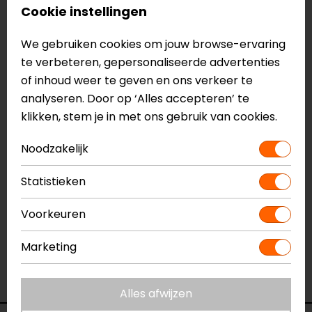
Cookie instellingen
Geventileerde mesh panelen, Air Burst
Reflectie details
We gebruiken cookies om jouw browse-ervaring
Confold, de jas is te veranderen in een rugzak
te verbeteren, gepersonaliseerde advertenties
Helmet Loop
of inhoud weer te geven en ons verkeer te
Jeans lus
analyseren. Door op ‘Alles accepteren’ te
CE EN17092, A
klikken, stem je in met ons gebruik van cookies.
Meer informatie nodig?
Noodzakelijk
Heb je meer informatie nodig over dit product?
Statistieken
Neem dan
contact
met ons op of kom langs in één
van
onze winkels
in Breda, Capelle aan den IJssel,
Voorkeuren
Eindhoven, Vianen of Apeldoorn. In de winkels kun je
het product bekijken & passen en staan onze
Marketing
verkoopmedewerkers voor je klaar met advies.
Bekijk ook onze andere
doorwaai motorjassen.
Alles afwijzen