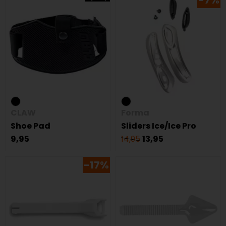
-7%
CLAW
Forma
Shoe Pad
Sliders Ice/Ice Pro
9,95
14,95
13,95
-17%