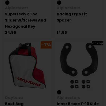
Alpinestars
Alpinestars
Supertech R Toe
Racing Ergo Fit
Slider W/Screws And
Spacer
Hexagonal Key
24,95
14,95
op=op
-7%
Daytona
Alpinestars
Boot Bag
Inner Brace T-10 Side