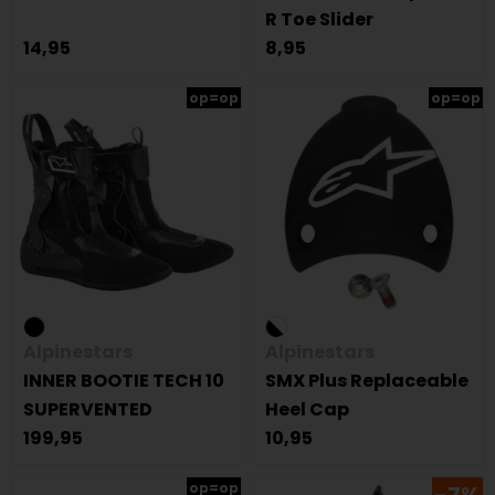
R Toe Slider
14,95
8,95
op=op
op=op
Alpinestars
Alpinestars
INNER BOOTIE TECH 10
SMX Plus Replaceable
SUPERVENTED
Heel Cap
199,95
10,95
op=op