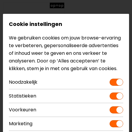
op=op
Cookie instellingen
We gebruiken cookies om jouw browse-ervaring
te verbeteren, gepersonaliseerde advertenties
of inhoud weer te geven en ons verkeer te
analyseren. Door op ‘Alles accepteren’ te
klikken, stem je in met ons gebruik van cookies.
Alpinestars
Footbed Tech 10
Noodzakelijk
14,95
Statistieken
Waarom kiezen voor motorschoenen
Voorkeuren
en -laarzen onderdelen?
Marketing
Het kiezen van de juiste schoenen en laarzen