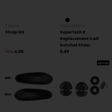
Forma
Alpinestars
Strap GH
Supertech R
Replacement Calf
Ratchet Slider
5,95
4,95
6,95
op=op