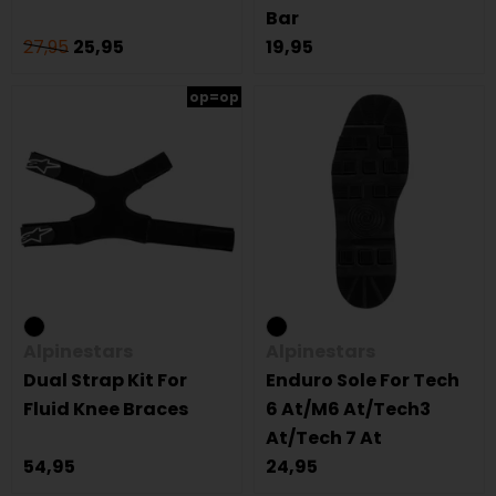
Bar
27,95
25,95
19,95
op=op
Alpinestars
Alpinestars
Dual Strap Kit For
Enduro Sole For Tech
Fluid Knee Braces
6 At/M6 At/Tech3
At/Tech 7 At
54,95
24,95