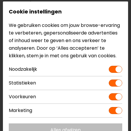
Touring/Adventure
Cookie instellingen
Soft flex, ripstop, Night Eye, leer en bemberg
EXO RISC knokkelprotector
We gebruiken cookies om jouw browse-ervaring
RISC TPR vingers
te verbeteren, gepersonaliseerde advertenties
RISC handpalm
of inhoud weer te geven en ons verkeer te
Waterdicht
analyseren. Door op ‘Alles accepteren’ te
Water Exhaust 2.0
klikken, stem je in met ons gebruik van cookies.
4 verwarmingsstanden, elektrisch verwarmd
Te bedienen met de MACNA Heated app
Noodzakelijk
Bluetooth connectivity
Power controller
Statistieken
Dual power technologie
Verstelbare polsband en manchet
Voorkeuren
Ruitenwisser op wijsvinger
Touchscreenvriendelijke vingertoppen
Marketing
Wordt geleverd met twee 7.4V batterijen
1 KP
Alles afwijzen