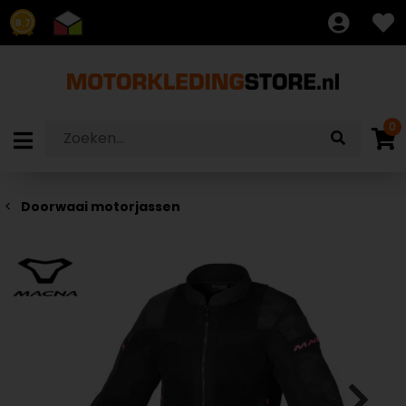
8.7
0
Doorwaai motorjassen