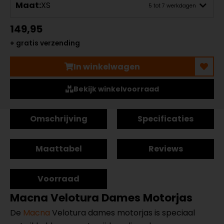
Maat:
XS
5 tot 7 werkdagen
149,95
+ gratis verzending
In winkelwagen
Bekijk winkelvoorraad
Omschrijving
Specificaties
Maattabel
Reviews
Voorraad
Macna Velotura Dames Motorjas
De
Macna
Velotura dames motorjas is speciaal