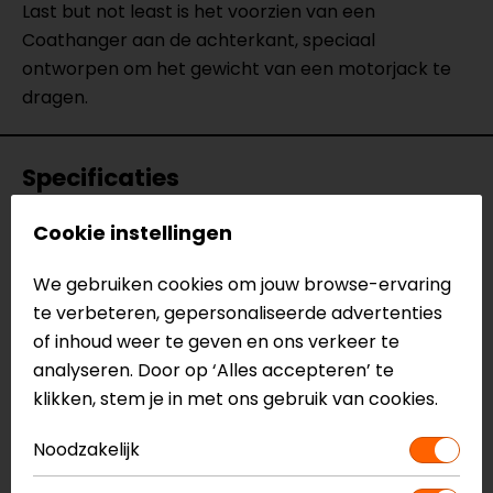
Last but not least is het voorzien van een
Coathanger aan de achterkant, speciaal
ontworpen om het gewicht van een motorjack te
dragen.
Specificaties
Cookie instellingen
Naam
Motorjas Macna Rancher
Model
1653278
We gebruiken cookies om jouw browse-ervaring
Merk
Macna
te verbeteren, gepersonaliseerde advertenties
Kleur
Wit-Zwart
of inhoud weer te geven en ons verkeer te
Aanritsbaar
Korte rits
analyseren. Door op ‘Alles accepteren’ te
Certificeringsklasse
A
klikken, stem je in met ons gebruik van cookies.
Materiaal
Textiel
Membraan
Vast
Noodzakelijk
Rijstijl
Touring, Adventure
Seizoen
Winter, Mid-season