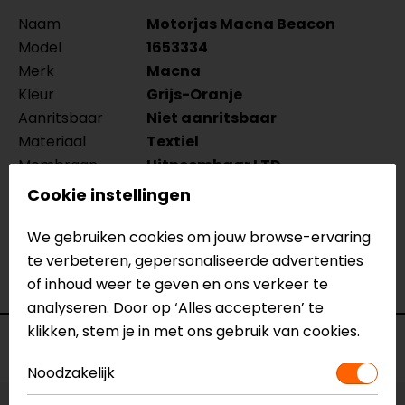
Naam
Motorjas Macna Beacon
Model
1653334
Merk
Macna
Kleur
Grijs-Oranje
Aanritsbaar
Niet aanritsbaar
Materiaal
Textiel
Membraan
Uitneembaar LTD
Rijstijl
Urban
Cookie instellingen
Seizoen
Zomer, Mid-season
Ventilatie
Niet geventileerd
We gebruiken cookies om jouw browse-ervaring
Waterdicht
Ja
te verbeteren, gepersonaliseerde advertenties
Thermovoering
Geen thermo
of inhoud weer te geven en ons verkeer te
analyseren. Door op ‘Alles accepteren’ te
klikken, stem je in met ons gebruik van cookies.
Voorraad
Noodzakelijk