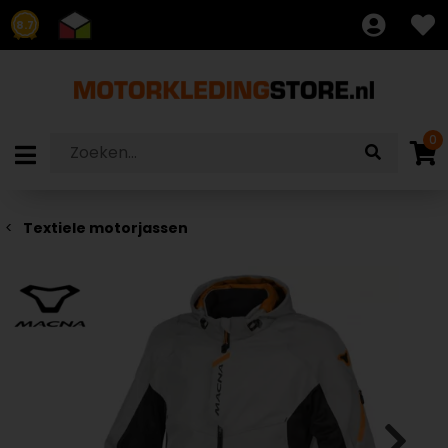
8.7
0
Textiele motorjassen