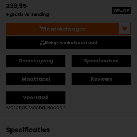
239,95
OP=OP
+ gratis verzending
In winkelwagen
Bekijk winkelvoorraad
Omschrijving
Specificaties
Maattabel
Reviews
Voorraad
Motorjas Macna, Beacon
Specificaties