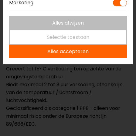
Marketing
heeft bereikt, houdt het deze urenlang vast!
Overige kenmerken:
Alles afwijzen
Gebaseerd op een unieke koeltechnologie.
Wachinewasbaar en beschikt over antibacteriële
Selectie toestaan
eigenschappen.
Alles accepteren
Eenvoudig (opnieuw) te gebruiken.
Licht in gewicht, niet-giftig en duurzaam.
Creëert tot 15° C verkoeling ten opzichte van de
omgevingstemperatuur.
Biedt maximaal 2 tot 8 uur verkoeling, afhankelijk
van de temperatuur /luchtstroom /
luchtvochtigheid.
Geclassificeerd als categorie 1 PPE - alleen voor
minimaal risico onder de Europese richtlijn
89/686/EEC.