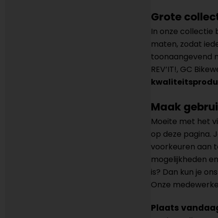
Grote collec
In onze collectie
maten, zodat iede
toonaangevend me
REV’IT!, GC Bikew
kwaliteitsprod
Maak gebruik
Moeite met het vi
op deze pagina. Je
voorkeuren aan te
mogelijkheden en
is? Dan kun je on
Onze medewerker
Plaats vandaag