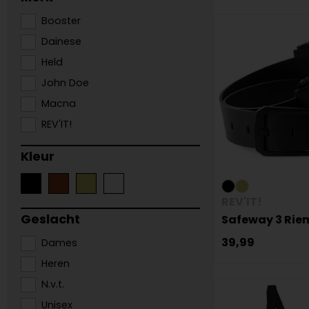
Booster
Dainese
Held
John Doe
Macna
REV'IT!
Kleur
REV'IT!
Geslacht
Safeway 3 Rie
39,99
Dames
Heren
N.v.t.
Unisex