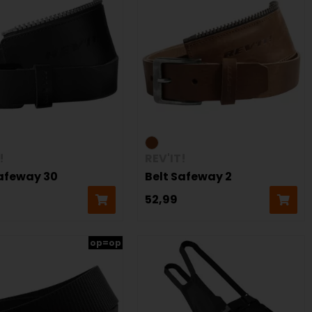
!
REV'IT!
Safeway 30
Belt Safeway 2
52,99
op=op