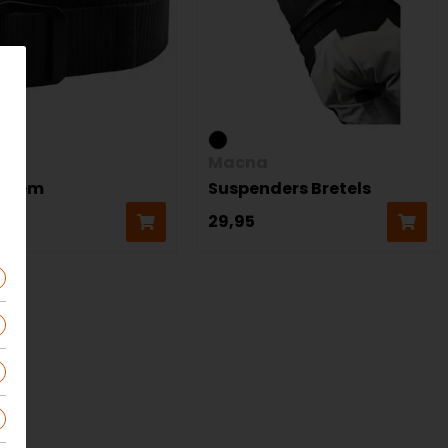
!
Macna
 Riem
Suspenders Bretels
29,95