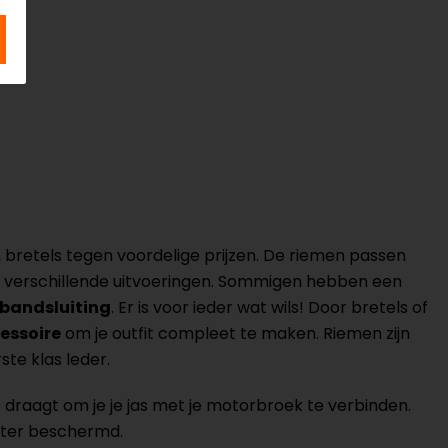
bretels tegen voordelige prijzen. De riemen passen
ar in verschillende uitvoeringen. Sommigen hebben een
nbandsluiting
. Er is voor ieder wat wils! Door bretels of
cessoire
om je outfit compleet te maken. Riemen zijn
te klas leder.
e draagt om je je jas met je motorbroek te verbinden.
eter beschermd.