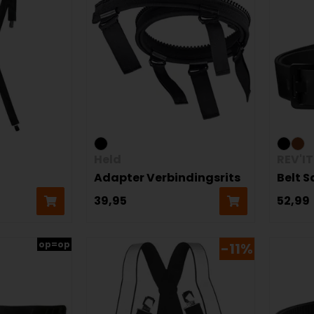
Held
REV'IT
Adapter Verbindingsrits
Belt 
39,95
52,99
op=op
-11%