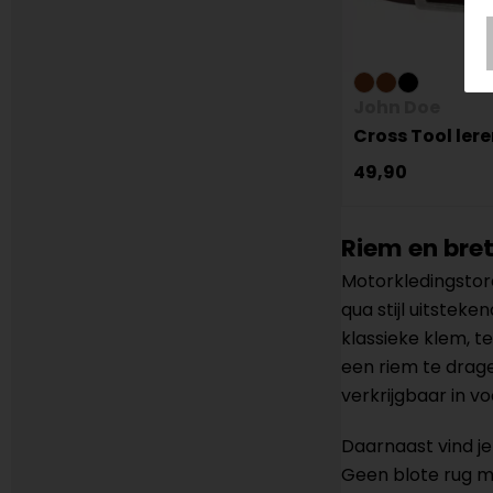
John Doe
Cross Tool ler
49,90
Riem en bre
Motorkledingstor
qua stijl uitstek
klassieke klem, te
een riem te drage
verkrijgbaar in v
Daarnaast vind je
Geen blote rug m