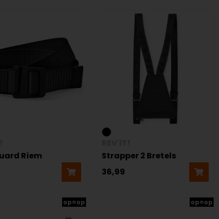
!
REV'IT!
uard Riem
Strapper 2 Bretels
36,99
op=op
op=op