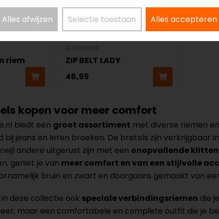
Alles afwijzen
Selectie toestaan
Alles accepteren
Dainese
en riem
ZIP BELT LADY
46,95
tels kopen voor meer comfort
e.nl biedt een
groot assortiment
met diverse riemen en 
end bij jeans en leren broeken. De bretels zijn verkrijgba
rwijl andere uitgerust zijn met een
onopvallende klitte
n, geniet je van
meer comfort en van een stijlvolle ac
oornamelijk bruin en zwart en doorgaans gemaakt van eers
 in deze collectie ook
speciale verbindingsriemen
die j
eer, maar een comfortabele en complete outfit die je b