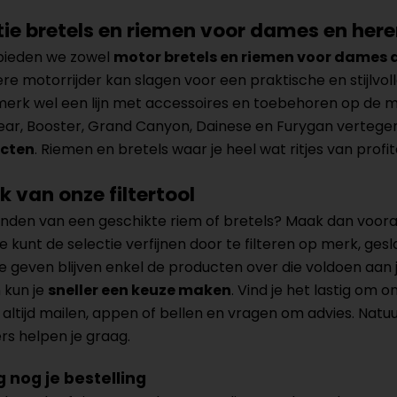
tie bretels en riemen voor dames en her
 bieden we zowel
motor bretels en riemen voor dames a
re motorrijder kan slagen voor een praktische en stijlvol
rk wel een lijn met accessoires en toebehoren op de m
ear, Booster, Grand Canyon, Dainese en Furygan vertegen
ucten
. Riemen en bretels waar je heel wat ritjes van profit
 van onze filtertool
nden van een geschikte riem of bretels? Maak dan vooral 
 kunt de selectie verfijnen door te filteren op merk, gesla
 geven blijven enkel de producten over die voldoen aan j
 kun je
sneller een keuze maken
. Vind je het lastig om 
s altijd mailen, appen of bellen en vragen om advies. Natuu
s helpen je graag.
 nog je bestelling