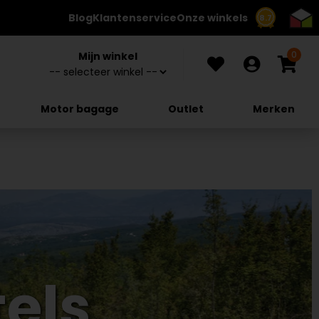
Blog
Klantenservice
Onze winkels
8.7
0
Mijn winkel
Motor bagage
Outlet
Merken
els