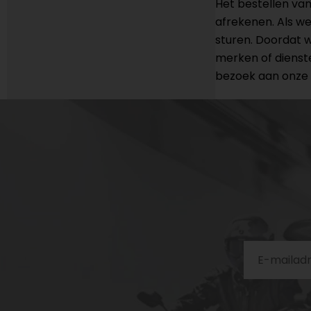
Het bestellen va
afrekenen. Als we
sturen. Doordat w
merken of diens
bezoek aan onze 