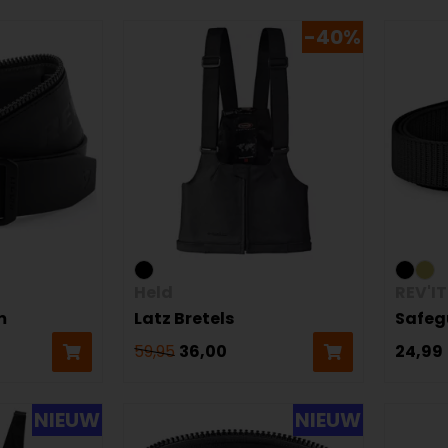
-40%
Held
REV'IT
m
Latz Bretels
Safeg
59,95
36,00
24,99
NIEUW
NIEUW