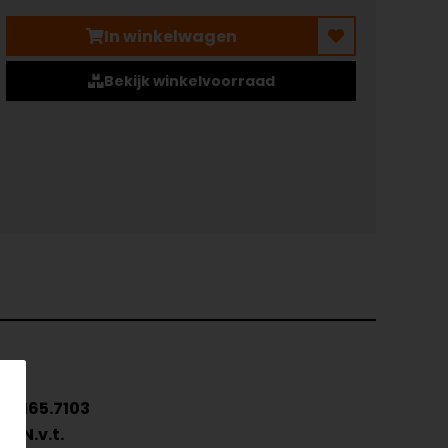
In winkelwagen
Bekijk winkelvoorraad
l
165.7103
N.v.t.