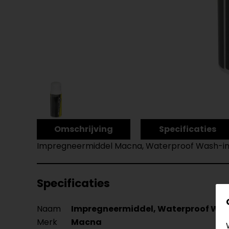
Omschrijving
Specificaties
Impregneermiddel Macna, Waterproof Wash-i
Specificaties
Naam
Impregneermiddel, Waterproof Was
Merk
Macna