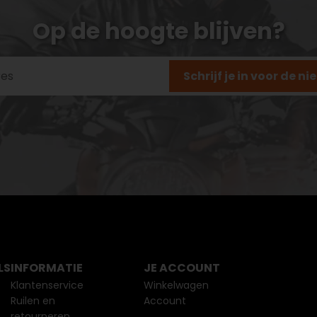
Op de hoogte blijven?
Schrijf je in voor de n
LS
INFORMATIE
JE ACCOUNT
Klantenservice
Winkelwagen
Ruilen en
Account
retourneren