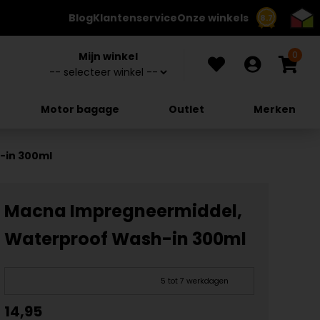
Blog
Klantenservice
Onze winkels
8.7
0
Mijn winkel
Motor bagage
Outlet
Merken
-in 300ml
Macna Impregneermiddel,
Waterproof Wash-in 300ml
5 tot 7 werkdagen
14,95