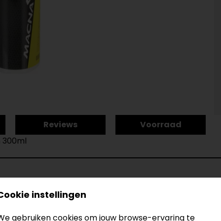
Reviews
Voorraad
n 300ml
Cookie instellingen
h-in 300ml
Mode
Kleur
We gebruiken cookies om jouw browse-ervaring te