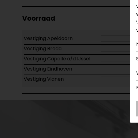
Voorraad
Vestiging Apeldoorn
Vestiging Breda
Vestiging Capelle a/d IJssel
Vestiging Eindhoven
Vestiging Vianen