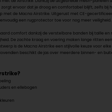
itten met de Airstrike. Dankzij de uitgebreide mesh-panele
orgt ervoor dat je droog en comfortabel blijft, zelfs bi
op met de Macna Airstrike. Uitgerust met CE-gecertifice
envoudig een rugprotector toe voor nog meer veiligheid.
rd comfort dankzij de verstelbare banden bij taille en 
eid. De zachte kraag en voering maken lange ritten een 
erp is de Macna Airstrike een stijlvolle keuze voor elke m
past. Bovendien beschikt de jas over meerdere binnen- en bu
strike?
eling
uders en ellebogen
 kleuren