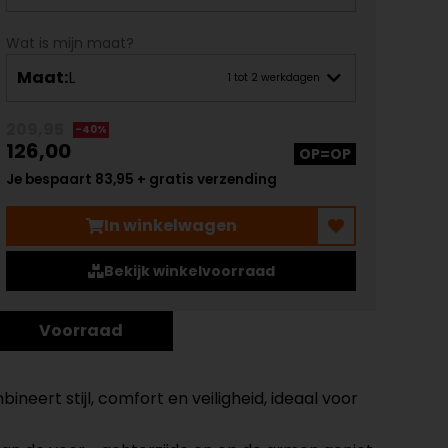
Wat is mijn maat?
Maat:
L
1 tot 2 werkdagen
209,95
-40%
126,00
OP=OP
Je bespaart 83,95 + gratis verzending
In winkelwagen
Bekijk winkelvoorraad
Voorraad
neert stijl, comfort en veiligheid, ideaal voor