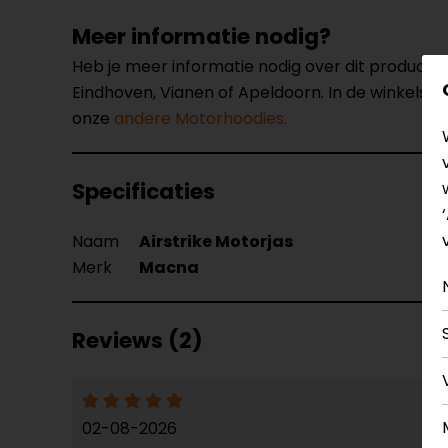
Meer informatie nodig?
Heb je meer informatie nodig over dit product
Eindhoven, Vianen of Apeldoorn. In de winkels 
onze
andere Motorhoodies.
Specificaties
Naam
Airstrike Motorjas
Merk
Macna
Reviews (2)
02-08-2026