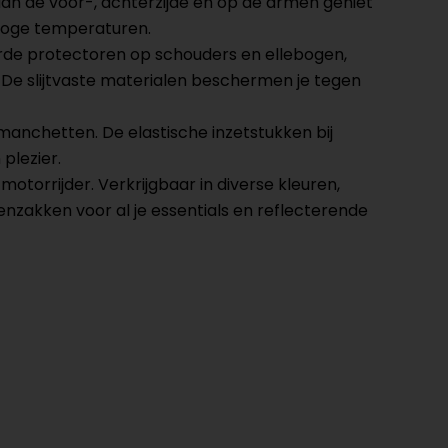
n aan de voor-, achterzijde en op de armen geniet
j hoge temperaturen.
erde protectoren op schouders en ellebogen,
 De slijtvaste materialen beschermen je tegen
manchetten. De elastische inzetstukken bij
plezier.
otorrijder. Verkrijgbaar in diverse kleuren,
itenzakken voor al je essentials en reflecterende