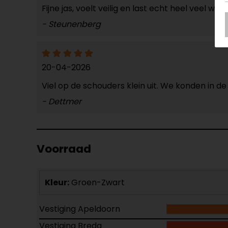
Fijne jas, voelt veilig en last echt heel veel wind
- Steunenberg
20-04-2026
Viel op de schouders klein uit. We konden in d
- Dettmer
Voorraad
Kleur:
Groen-Zwart
Vestiging Apeldoorn
Vestiging Breda