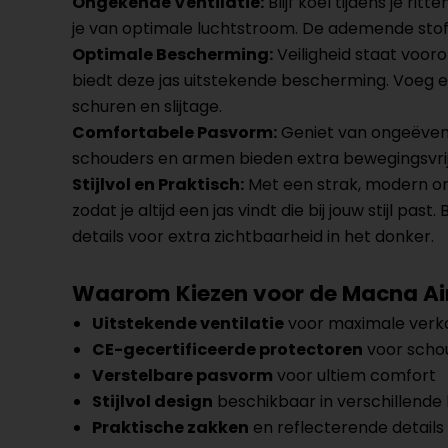
Ongekende Ventilatie:
Blijf koel tijdens je r
je van optimale luchtstroom. De ademende stof z
Optimale Bescherming:
Veiligheid staat voor
biedt deze jas uitstekende bescherming. Voeg e
schuren en slijtage.
Comfortabele Pasvorm:
Geniet van ongeëvenaa
schouders en armen bieden extra bewegingsvrijh
Stijlvol en Praktisch:
Met een strak, modern ontw
zodat je altijd een jas vindt die bij jouw stijl 
details voor extra zichtbaarheid in het donker.
Waarom Kiezen voor de Macna Air
Uitstekende ventilatie
voor maximale verko
CE-gecertificeerde protectoren
voor scho
Verstelbare pasvorm
voor ultiem comfort
Stijlvol design
beschikbaar in verschillende
Praktische zakken
en reflecterende details