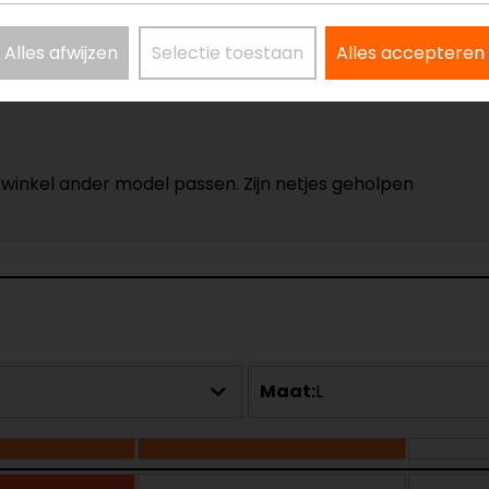
 door.
Alles afwijzen
Selectie toestaan
Alles accepteren
e winkel ander model passen. Zijn netjes geholpen
Maat:
L