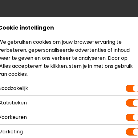
? Neem dan
contact
met ons op of kom langs in één van
o
Cookie instellingen
kun je het product bekijken & passen en staan onze verko
We gebruiken cookies om jouw browse-ervaring te
verbeteren, gepersonaliseerde advertenties of inhoud
weer te geven en ons verkeer te analyseren. Door op
‘Alles accepteren’ te klikken, stem je in met ons gebruik
van cookies.
Model
Airstrike
Kleur
Groen-Zwart
Noodzakelijk
Statistieken
Voorkeuren
Marketing