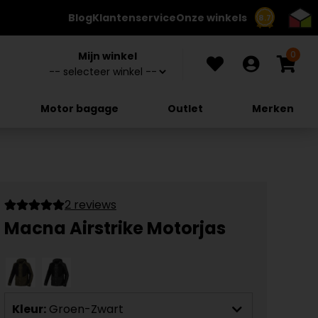
Blog
Klantenservice
Onze winkels
8.7
0
Mijn winkel
Motor bagage
Outlet
Merken
2 reviews
Macna Airstrike Motorjas
Kleur:
Groen-Zwart