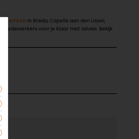
nze winkels
in Breda, Capelle aan den IJssel,
opmedewerkers voor je klaar met advies. Bekijk