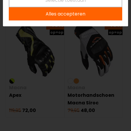
Selectie toestaan
Gerelateerde producten
Alles accepteren
-40%
-40%
op=op
op=op
Macna
Macna
Apex
Motorhandschoen
Macna Siroc
119,95
72,00
79,95
48,00