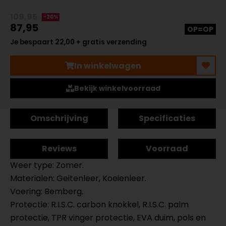
109,95
-20%
87,95
OP=OP
Je bespaart 22,00 + gratis verzending
In winkelwagen
Bekijk winkelvoorraad
Omschrijving
Specificaties
Reviews
Voorraad
Weer type: Zomer.
Materialen: Geitenleer, Koeienleer.
Voering: Bemberg.
Protectie: R.I.S.C. carbon knokkel, R.I.S.C. palm
protectie, TPR vinger protectie, EVA duim, pols en