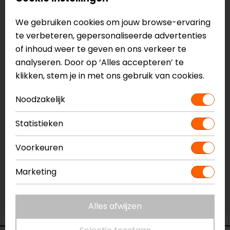
We gebruiken cookies om jouw browse-ervaring
Maat:
XXXL
te verbeteren, gepersonaliseerde advertenties
Laatst beschikbare maat!
of inhoud weer te geven en ons verkeer te
analyseren. Door op ‘Alles accepteren’ te
Vestiging Apeldoorn
klikken, stem je in met ons gebruik van cookies.
Niet op voorraad
Vestiging Breda
Noodzakelijk
Niet op voorraad
Statistieken
Vestiging Capelle a/d IJssel
Beperkte voorraad
Voorkeuren
Vestiging Eindhoven
Marketing
Niet op voorraad
Vestiging Vianen
Niet op voorraad
Alles afwijzen