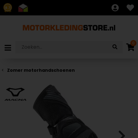
8.7
0
Zomer motorhandschoenen