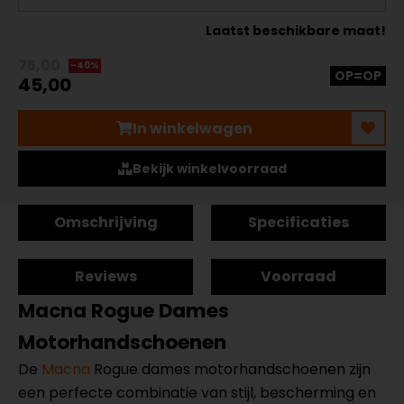
Laatst beschikbare maat!
75,00
-40%
OP=OP
45,00
In winkelwagen
Bekijk winkelvoorraad
Omschrijving
Specificaties
Reviews
Voorraad
Macna Rogue Dames
Motorhandschoenen
De
Macna
Rogue dames motorhandschoenen zijn
een perfecte combinatie van stijl, bescherming en