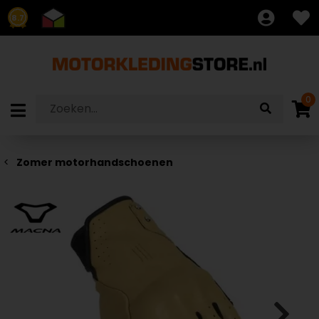
8.7
0
Zomer motorhandschoenen