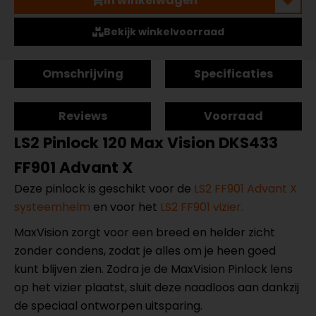
In winkelwagen
Bekijk winkelvoorraad
Omschrijving
Specificaties
Reviews
Voorraad
LS2 Pinlock 120 Max Vision DKS433
FF901 Advant X
Deze pinlock is geschikt voor de
LS2 FF901 Advant X
systeemhelm
en voor het
LS2 FF901 vizier.
MaxVision zorgt voor een breed en helder zicht
zonder condens, zodat je alles om je heen goed
kunt blijven zien. Zodra je de MaxVision Pinlock lens
op het vizier plaatst, sluit deze naadloos aan dankzij
de speciaal ontworpen uitsparing.