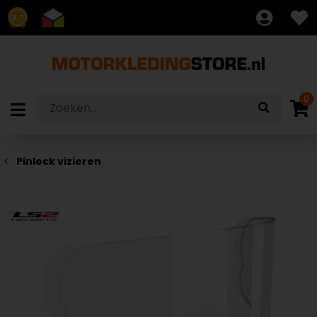
8.7
0
Pinlock vizieren